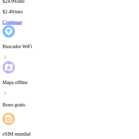
$24.99/año
$2.49
/
mes
Continuar
Buscador WiFi
Mapa offline
Bono gratis
eSIM mundial