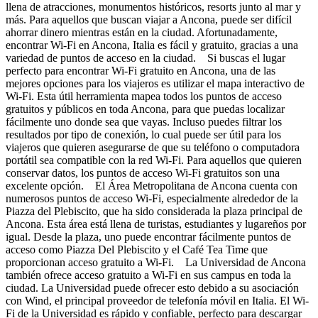
llena de atracciones, monumentos históricos, resorts junto al mar y
más. Para aquellos que buscan viajar a Ancona, puede ser difícil
ahorrar dinero mientras están en la ciudad. Afortunadamente,
encontrar Wi-Fi en Ancona, Italia es fácil y gratuito, gracias a una
variedad de puntos de acceso en la ciudad. Si buscas el lugar
perfecto para encontrar Wi-Fi gratuito en Ancona, una de las
mejores opciones para los viajeros es utilizar el mapa interactivo de
Wi-Fi. Esta útil herramienta mapea todos los puntos de acceso
gratuitos y públicos en toda Ancona, para que puedas localizar
fácilmente uno donde sea que vayas. Incluso puedes filtrar los
resultados por tipo de conexión, lo cual puede ser útil para los
viajeros que quieren asegurarse de que su teléfono o computadora
portátil sea compatible con la red Wi-Fi. Para aquellos que quieren
conservar datos, los puntos de acceso Wi-Fi gratuitos son una
excelente opción. El Área Metropolitana de Ancona cuenta con
numerosos puntos de acceso Wi-Fi, especialmente alrededor de la
Piazza del Plebiscito, que ha sido considerada la plaza principal de
Ancona. Esta área está llena de turistas, estudiantes y lugareños por
igual. Desde la plaza, uno puede encontrar fácilmente puntos de
acceso como Piazza Del Plebiscito y el Café Tea Time que
proporcionan acceso gratuito a Wi-Fi. La Universidad de Ancona
también ofrece acceso gratuito a Wi-Fi en sus campus en toda la
ciudad. La Universidad puede ofrecer esto debido a su asociación
con Wind, el principal proveedor de telefonía móvil en Italia. El Wi-
Fi de la Universidad es rápido y confiable, perfecto para descargar