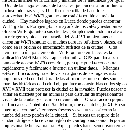
historia, amantes de la comida y amantes de la naturaleza por igual.
Una de las mejores cosas de Lucca es que puedes ahorrar dinero
incluso mientras viajas. Una forma sencilla de hacerlo es
aprovechando el Wi-Fi gratuito que está disponible en toda la
ciudad. Hay muchos lugares en Lucca donde puedes encontrar
Wi-Fi gratuito. Por ejemplo, la mayoría de los cafés y restaurantes
ofrecen Wi-Fi gratuito a sus clientes. ¡Simplemente pide un café o
un refrigerio y pide la contraseña del Wi-Fi! También puedes
encontrar Wi-Fi gratuito en muchos parques públicos y plazas, así
como en la oficina de información turística de la ciudad. Otra
herramienta útil para encontrar Wi-Fi gratuito en Lucca es la
aplicación WiFi Map. Esta aplicación utiliza GPS para localizar
puntos de acceso Wi-Fi cerca de ti, para que puedas conectarte
rápidamente y fácilmente a Internet sin utilizar datos. Mientras
estés en Lucca, asegúrate de visitar algunos de los lugares más
populares de la ciudad. Una de las atracciones imperdibles son las
murallas históricas de la ciudad, que fueron construidas en los siglos
XVI y XVII para proteger la ciudad de la invasión. Puedes pasear o
andar en bicicleta por las murallas para disfrutar de impresionantes
vistas de la ciudad y el campo circundante. Otra atracción popular
en Lucca es la Catedral de San Martín, que data del siglo XI. En su
interior, encontrarás hermosos frescos y esculturas, así como la
tumba del santo patrón de la ciudad. Si buscas un respiro de la
ciudad, dirígete a la cercana región de Garfagnana, conocida por su
impresionante belleza natural. Aquí, puedes hacer senderismo en las