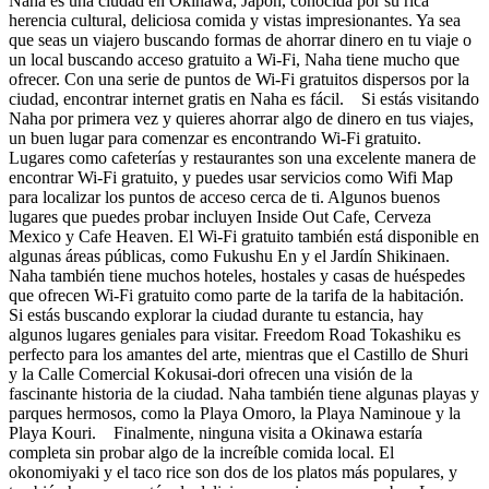
Naha es una ciudad en Okinawa, Japón, conocida por su rica
herencia cultural, deliciosa comida y vistas impresionantes. Ya sea
que seas un viajero buscando formas de ahorrar dinero en tu viaje o
un local buscando acceso gratuito a Wi-Fi, Naha tiene mucho que
ofrecer. Con una serie de puntos de Wi-Fi gratuitos dispersos por la
ciudad, encontrar internet gratis en Naha es fácil. Si estás visitando
Naha por primera vez y quieres ahorrar algo de dinero en tus viajes,
un buen lugar para comenzar es encontrando Wi-Fi gratuito.
Lugares como cafeterías y restaurantes son una excelente manera de
encontrar Wi-Fi gratuito, y puedes usar servicios como Wifi Map
para localizar los puntos de acceso cerca de ti. Algunos buenos
lugares que puedes probar incluyen Inside Out Cafe, Cerveza
Mexico y Cafe Heaven. El Wi-Fi gratuito también está disponible en
algunas áreas públicas, como Fukushu En y el Jardín Shikinaen.
Naha también tiene muchos hoteles, hostales y casas de huéspedes
que ofrecen Wi-Fi gratuito como parte de la tarifa de la habitación.
Si estás buscando explorar la ciudad durante tu estancia, hay
algunos lugares geniales para visitar. Freedom Road Tokashiku es
perfecto para los amantes del arte, mientras que el Castillo de Shuri
y la Calle Comercial Kokusai-dori ofrecen una visión de la
fascinante historia de la ciudad. Naha también tiene algunas playas y
parques hermosos, como la Playa Omoro, la Playa Naminoue y la
Playa Kouri. Finalmente, ninguna visita a Okinawa estaría
completa sin probar algo de la increíble comida local. El
okonomiyaki y el taco rice son dos de los platos más populares, y