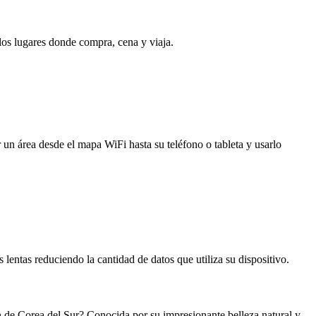
 los lugares donde compra, cena y viaja.
 un área desde el mapa WiFi hasta su teléfono o tableta y usarlo
entas reduciendo la cantidad de datos que utiliza su dispositivo.
n de Corea del Sur? Conocida por su impresionante belleza natural y