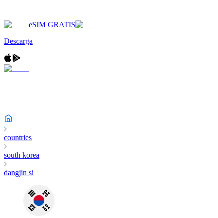
eSIM GRATIS
Descarga
countries
south korea
dangjin si