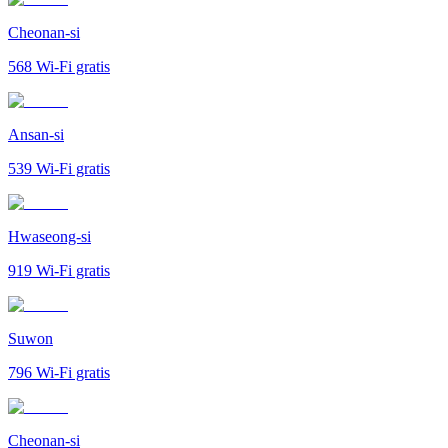
Cheonan-si
568
Wi-Fi gratis
Ansan-si
539
Wi-Fi gratis
Hwaseong-si
919
Wi-Fi gratis
Suwon
796
Wi-Fi gratis
Cheonan-si