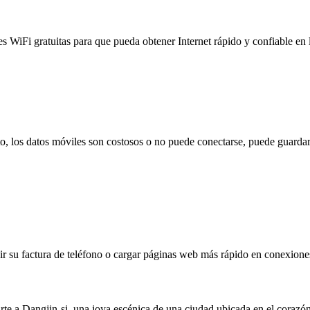
es WiFi gratuitas para que pueda obtener Internet rápido y confiable en
to, los datos móviles son costosos o no puede conectarse, puede guardar
 su factura de teléfono o cargar páginas web más rápido en conexiones l
rte a Dangjin-si, una joya escénica de una ciudad ubicada en el corazó