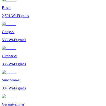
Busan
2,501
Wi-Fi gratis
Geoje-si
533
Wi-Fi gratis
Gimhae-si
335
Wi-Fi gratis
Suncheon-si
307
Wi-Fi gratis
Gwangyang-si