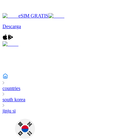
eSIM GRATIS
Descarga
countries
south korea
jinju si