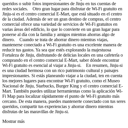
queridos o subir fotos impresionantes de Jinju en tus cuentas de
redes sociales. Otro gran lugar para disfrutar de Wi-Fi gratuito en
Jinju-si es el centro comercial E-Mart, que está situado en el centro
de la ciudad. Además de ser un gran destino de compras, el centro
comercial ofrece una variedad de servicios de Wi-Fi gratuitos en
varias áreas del edificio, lo que lo convierte en un gran lugar para
ponerse al día con la familia y amigos mientras ahorras algo de
dinero. Cuando se trata de ahorrar dinero mientras viajas,
mantenerse conectado a Wi-Fi gratuito es una excelente manera de
reducir tus gastos. Ya sea que estés explorando la majestuosa
Fortaleza de Jinju, disfrutando de delicias locales en una cafetería o
comprando en el centro comercial E-Mart, saber dónde encontrar
Wi-Fi gratuito es esencial al viajar a Jinju-si. En resumen, Jinju-si
es una ciudad hermosa con un rico patrimonio cultural y paisajes
impresionantes. Si estás planeando viajar a la ciudad, ten en cuenta
los mejores lugares para encontrar Wi-Fi gratuito, como el Museo
Nacional de Jinju, Starbucks, Burger King y el centro comercial E-
Mart. También puedes utilizar herramientas como la aplicación Wi-
Fi Map para localizar rápidamente el punto de Wi-Fi gratuito más
cercano. De esta manera, puedes mantenerte conectado con tus seres
queridos, compartir tus experiencias y ahorrar dinero mientras
disfrutas de las maravillas de Jinju-si.
Mostrar más