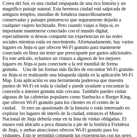
Corea del Sur, es una ciudad empapada de una rica historia y un
magnífico paisaje natural. Esta hermosa ciudad está salpicada de
antiguos templos, murallas de fortaleza maravillosamente
conservadas y paisajes pintorescos que seguramente dejarán a
cualquier viajero hechizado. Pero cuando viajas a Jinju-si, es
importante mantenerse conectado con el mundo digital,
especialmente si deseas compartir tus experiencias en las redes
sociales mientras estás en movimiento. Afortunadamente, hay varios
lugares en Jinju-si que ofrecen Wi-Fi gratuito para mantenerte
conectado en línea sin tener que preocuparte por gastos adicionales.
En este artículo, echamos un vistazo a algunos de los mejores
lugares en Jinju-si para conectarte a la red mundial de forma
gratuita. Una de las formas más fáciles de encontrar Wi-Fi gratuito
en Jinju-si es realizando una búsqueda rápida en la aplicación Wi-Fi
Map. Esta aplicación es una herramienta poderosa que muestra
puntos de Wi-Fi en toda la ciudad y puede ayudarte a encontrar la
conexión a internet gratuita más cercana. También puedes visitar
algunas de las cafeterías populares como Starbucks o Burger King,
que ofrecen Wi-Fi gratuito para los clientes en el centro de la
ciudad. Si eres un apasionado de la historia o estás interesado en
explorar los lugares de interés de la ciudad, entonces el Museo
Nacional de Jinju debería estar en tu lista de visitas obligadas. El
museo está ubicado a poca distancia a pie de la histórica Fortaleza
de Jinju, y ambas atracciones ofrecen Wi-Fi gratuito para los
visitantes. Esto te permitirá compartir tus experiencias con tus seres