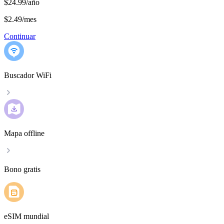
$24.99/año
$2.49
/
mes
Continuar
Buscador WiFi
Mapa offline
Bono gratis
eSIM mundial