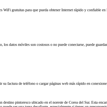
es WiFi gratuitas para que pueda obtener Internet rápido y confiable en
to, los datos móviles son costosos o no puede conectarse, puede guardar
 su factura de teléfono o cargar páginas web más rápido en conexiones l
destino pintoresco ubicado en el noreste de Corea del Sur. Esta encant
to puede ser una tarea desafiante, especialmente si tienes un presupues