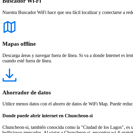
Buscador Wi-Fi
Nuestra Buscador WiFi hace que sea fácil localizar y conectarse a red
Mapas offline
Descarga áreas y navegar fuera de línea. Si va a donde Internet es len
cuando esté fuera de línea.
Ahorrador de datos
Utilice menos datos con el ahorro de datos de WiFi Map. Puede reducir
Donde puede abrir internet en Chuncheon-si
Chuncheon-si, también conocida como la "Ciudad de los Lagos", es un 
bulliciosos mercados. Al viajar a Chuncheon-si, encontrar wi-fi gratui