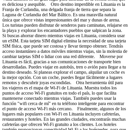
es deliciosa y asequible. Otro destino imperdible en Lituania es la
Franja de Curlandia, una delgada franja de tierra que separa la
Laguna de Curlandia del Mar Báltico. Es una maravilla natural
única que ofrece vistas impresionantes del mar y dunas de arena.
Los turistas pueden disfrutar de senderos para caminatas, relajarse en
la playa y explorar los encantadores pueblos que salpican la zona.
Si buscas ahorrar dinero mientras viajas en Lituania, considera usar
un eSIM. Esta tarjeta SIM digital elimina la necesidad de una tarjeta
SIM física, que puede ser costosa y llevar tiempo obtener. Tendrás
acceso instantáneo a datos móviles mientras viajas, sin la molestia de
cambiar tarjetas SIM o lidiar con una red diferente. Moverse por
Lituania es fácil, gracias a sus comunicaciones de transporte bien
desarrolladas. Puedes viajar en autobús, tren o avión para llegar a tu
destino deseado. Si planeas explorar el campo, alquilar un coche es
la mejor opción. Con un coche, puedes llegar fácilmente a lugares
remotos y descubrir joyas escondidas. Otra herramienta útil para
los viajeros es el mapa de Wi-Fi de Lituania. Muestra todos los
puntos de acceso Wi-Fi gratuitos en todo el país, lo que facilita
mantenerse conectado mientras viajas. También puedes usar la
función "wifi cerca de mí" en tu teléfono inteligente para encontrar
el punto de acceso Wi-Fi más cercano. Finalmente, algunos de los
lugares más populares con Wi-Fi en Lituania incluyen cafeterías,
restaurantes y hoteles. En las grandes ciudades, encontrarás muchas
cafeterías que ofrecen Wi-Fi gratuito a los clientes. Los hoteles
también proporcionan conectividad Wi-Fi a los huéspedes, para que