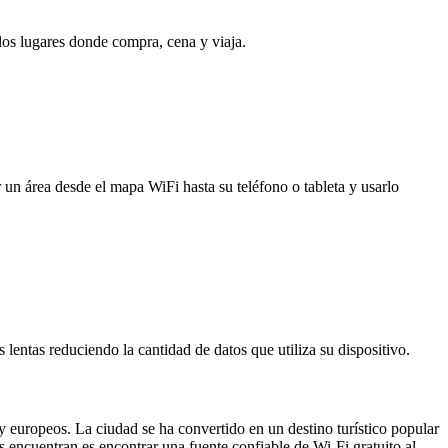
 los lugares donde compra, cena y viaja.
 un área desde el mapa WiFi hasta su teléfono o tableta y usarlo
entas reduciendo la cantidad de datos que utiliza su dispositivo.
y europeos. La ciudad se ha convertido en un destino turístico popular
s encuentran es encontrar una fuente confiable de Wi-Fi gratuito al