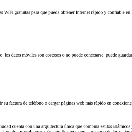
es WiFi gratuitas para que pueda obtener Internet rápido y confiable en
to, los datos móviles son costosos o no puede conectarse, puede guardar
 su factura de teléfono o cargar páginas web más rápido en conexiones l
iudad cuenta con una arquitectura única que combina estilos islámicos 
. Uno de los problemas más significativos que la mayoría de los viajero