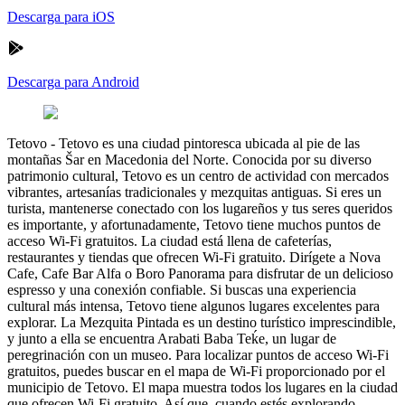
Descarga para iOS
Descarga para Android
Tetovo
-
Tetovo es una ciudad pintoresca ubicada al pie de las
montañas Šar en Macedonia del Norte. Conocida por su diverso
patrimonio cultural, Tetovo es un centro de actividad con mercados
vibrantes, artesanías tradicionales y mezquitas antiguas. Si eres un
turista, mantenerse conectado con los lugareños y tus seres queridos
es importante, y afortunadamente, Tetovo tiene muchos puntos de
acceso Wi-Fi gratuitos. La ciudad está llena de cafeterías,
restaurantes y tiendas que ofrecen Wi-Fi gratuito. Dirígete a Nova
Cafe, Cafe Bar Alfa o Boro Panorama para disfrutar de un delicioso
espresso y una conexión confiable. Si buscas una experiencia
cultural más intensa, Tetovo tiene algunos lugares excelentes para
explorar. La Mezquita Pintada es un destino turístico imprescindible,
y junto a ella se encuentra Arabati Baba Teḱe, un lugar de
peregrinación con un museo. Para localizar puntos de acceso Wi-Fi
gratuitos, puedes buscar en el mapa de Wi-Fi proporcionado por el
municipio de Tetovo. El mapa muestra todos los lugares en la ciudad
que ofrecen Wi-Fi gratuito. Así que, cuando estés explorando