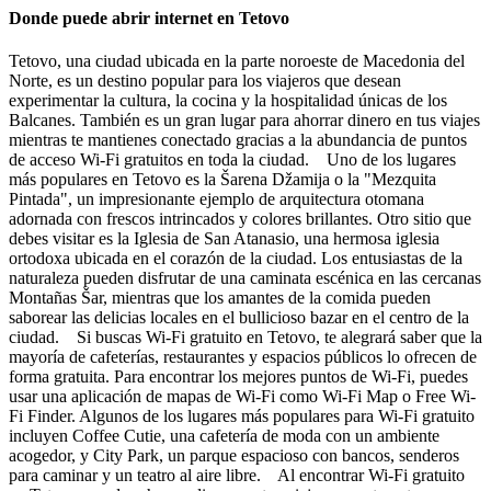
Donde puede abrir internet en Tetovo
Tetovo, una ciudad ubicada en la parte noroeste de Macedonia del
Norte, es un destino popular para los viajeros que desean
experimentar la cultura, la cocina y la hospitalidad únicas de los
Balcanes. También es un gran lugar para ahorrar dinero en tus viajes
mientras te mantienes conectado gracias a la abundancia de puntos
de acceso Wi-Fi gratuitos en toda la ciudad. Uno de los lugares
más populares en Tetovo es la Šarena Džamija o la "Mezquita
Pintada", un impresionante ejemplo de arquitectura otomana
adornada con frescos intrincados y colores brillantes. Otro sitio que
debes visitar es la Iglesia de San Atanasio, una hermosa iglesia
ortodoxa ubicada en el corazón de la ciudad. Los entusiastas de la
naturaleza pueden disfrutar de una caminata escénica en las cercanas
Montañas Šar, mientras que los amantes de la comida pueden
saborear las delicias locales en el bullicioso bazar en el centro de la
ciudad. Si buscas Wi-Fi gratuito en Tetovo, te alegrará saber que la
mayoría de cafeterías, restaurantes y espacios públicos lo ofrecen de
forma gratuita. Para encontrar los mejores puntos de Wi-Fi, puedes
usar una aplicación de mapas de Wi-Fi como Wi-Fi Map o Free Wi-
Fi Finder. Algunos de los lugares más populares para Wi-Fi gratuito
incluyen Coffee Cutie, una cafetería de moda con un ambiente
acogedor, y City Park, un parque espacioso con bancos, senderos
para caminar y un teatro al aire libre. Al encontrar Wi-Fi gratuito