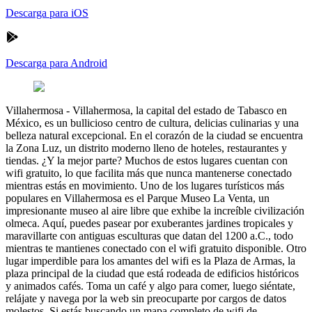
Descarga para iOS
Descarga para Android
Villahermosa
-
Villahermosa, la capital del estado de Tabasco en
México, es un bullicioso centro de cultura, delicias culinarias y una
belleza natural excepcional. En el corazón de la ciudad se encuentra
la Zona Luz, un distrito moderno lleno de hoteles, restaurantes y
tiendas. ¿Y la mejor parte? Muchos de estos lugares cuentan con
wifi gratuito, lo que facilita más que nunca mantenerse conectado
mientras estás en movimiento. Uno de los lugares turísticos más
populares en Villahermosa es el Parque Museo La Venta, un
impresionante museo al aire libre que exhibe la increíble civilización
olmeca. Aquí, puedes pasear por exuberantes jardines tropicales y
maravillarte con antiguas esculturas que datan del 1200 a.C., todo
mientras te mantienes conectado con el wifi gratuito disponible. Otro
lugar imperdible para los amantes del wifi es la Plaza de Armas, la
plaza principal de la ciudad que está rodeada de edificios históricos
y animados cafés. Toma un café y algo para comer, luego siéntate,
relájate y navega por la web sin preocuparte por cargos de datos
molestos. Si estás buscando un mapa completo de wifi de