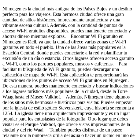
Nijmegen es la ciudad más antigua de los Países Bajos y un destino
perfecto para los viajeros. Esta hermosa ciudad ofrece una gran
cantidad de sitios históricos, impresionante arquitectura y una
vibrante escena cultural. Además, con la cantidad de puntos de
acceso Wi-Fi gratuitos disponibles, puedes mantenerte conectado y
ahorrar dinero mientras exploras. Encontrar Wi-Fi gratuito en
Nijmegen es fácil, ya que la ciudad ofrece varias zonas de Wi-Fi
gratuitas en todo el pueblo. Una de las áreas más populares es la
Estación Central, donde puedes conectarte a la red y planificar tu
excursión de un día o estancia. Otros lugares ofrecen acceso gratuito
a Wi-Fi, como los parques populares, museos y cafeterías. Para
facilitar tu búsqueda de Wi-Fi gratuito, puedes descargar una
aplicación de mapa de Wi-Fi. Esta aplicación te proporcionará las
ubicaciones de los puntos de acceso Wi-Fi gratuitos en Nijmegen.
De esta manera, puedes mantenerte conectado y buscar indicaciones
a los lugares turísticos más populares de la ciudad, desde la Torre
Waag hasta el Museo Valkhof. Además, Nijmegen tiene algunos
de los sitios más hermosos e históricos para visitar. Puedes empezar
por la iglesia de estilo gótico Stevenskerk, cuya historia se remonta a
1254. La iglesia tiene una arquitectura impresionante y es un lugar
popular para los entusiastas de la fotografía. Otro lugar que debes
visitar es el Parque Valkhof, que ofrece vistas impresionantes de la
ciudad y del río Waal. También puedes disfrutar de un paseo
relajante por la pintoresca orilla del agua o hacer un picnic en uno de