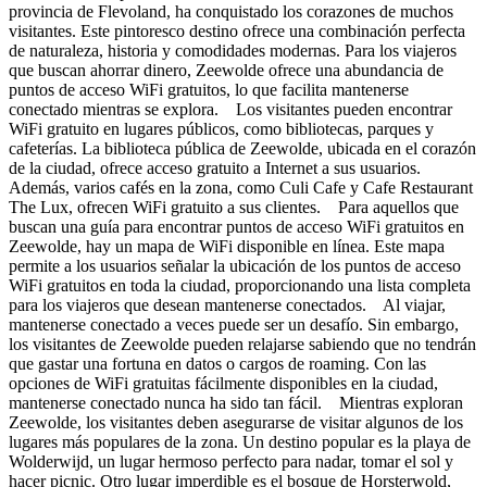
provincia de Flevoland, ha conquistado los corazones de muchos
visitantes. Este pintoresco destino ofrece una combinación perfecta
de naturaleza, historia y comodidades modernas. Para los viajeros
que buscan ahorrar dinero, Zeewolde ofrece una abundancia de
puntos de acceso WiFi gratuitos, lo que facilita mantenerse
conectado mientras se explora. Los visitantes pueden encontrar
WiFi gratuito en lugares públicos, como bibliotecas, parques y
cafeterías. La biblioteca pública de Zeewolde, ubicada en el corazón
de la ciudad, ofrece acceso gratuito a Internet a sus usuarios.
Además, varios cafés en la zona, como Culi Cafe y Cafe Restaurant
The Lux, ofrecen WiFi gratuito a sus clientes. Para aquellos que
buscan una guía para encontrar puntos de acceso WiFi gratuitos en
Zeewolde, hay un mapa de WiFi disponible en línea. Este mapa
permite a los usuarios señalar la ubicación de los puntos de acceso
WiFi gratuitos en toda la ciudad, proporcionando una lista completa
para los viajeros que desean mantenerse conectados. Al viajar,
mantenerse conectado a veces puede ser un desafío. Sin embargo,
los visitantes de Zeewolde pueden relajarse sabiendo que no tendrán
que gastar una fortuna en datos o cargos de roaming. Con las
opciones de WiFi gratuitas fácilmente disponibles en la ciudad,
mantenerse conectado nunca ha sido tan fácil. Mientras exploran
Zeewolde, los visitantes deben asegurarse de visitar algunos de los
lugares más populares de la zona. Un destino popular es la playa de
Wolderwijd, un lugar hermoso perfecto para nadar, tomar el sol y
hacer picnic. Otro lugar imperdible es el bosque de Horsterwold,