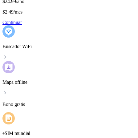
$24.99/año
$2.49
/
mes
Continuar
Buscador WiFi
Mapa offline
Bono gratis
eSIM mundial