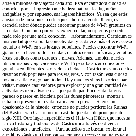
atrae a millones de viajeros cada año. Esta encantadora ciudad es
conocida por su impresionante belleza natural, los lugareños
amigables y, por supuesto, sus lugares históricos. Ya sea que estés
ajustado de presupuesto o busques ahorrar algo de dinero, es
esencial saber dónde puedes encontrar puntos de Wi-Fi gratuitos en
la ciudad. Con tanto por ver y experimentar, no querrás perderte
nada solo por una mala conexión. Afortunadamente, Castricum es
una ciudad que valora la conectividad y cada vez más ofrece acceso
gratuito a Wi-Fi en sus lugares populares. Puedes encontrar Wi-Fi
gratuito en el centro de la ciudad, en atracciones turísticas y en otras
áreas públicas como parques y playas. Además, también puedes
utilizar mapas y aplicaciones de Wi-Fi para localizar conexiones
gratuitas en diferentes partes de la ciudad. Castricum es uno de los
destinos más populares para los viajeros, y con razón: esta ciudad
holandesa tiene algo para todos. Hay muchos sitios históricos para
visitar, museos cautivadores para explorar y una gran cantidad de
actividades recreativas en las que participar. Puedes dar largos
paseos o paseos en bicicleta por las dunas pintorescas, montar a
caballo o presenciar la vida marina en la playa. Si eres un
apasionado de la historia, entonces no puedes perderte las Ruinas
del Kasteel van Castricum, un castillo que data de principios del
siglo XIII. Otro lugar imperdible es el Huis van Hilde, que muestra
la rica historia y tradiciones de Castricum a través de diversas
exposiciones y artefactos. Para aquellos que buscan explorar al
aire libre, Castricum tiene varios parques y reservas naturales para