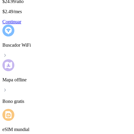
$24.99/año
$2.49
/
mes
Continuar
Buscador WiFi
Mapa offline
Bono gratis
eSIM mundial