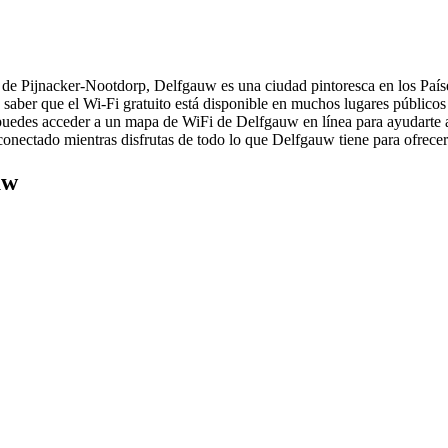
e Pijnacker-Nootdorp, Delfgauw es una ciudad pintoresca en los Países
á saber que el Wi-Fi gratuito está disponible en muchos lugares público
 puedes acceder a un mapa de WiFi de Delfgauw en línea para ayudarte a l
 conectado mientras disfrutas de todo lo que Delfgauw tiene para ofrecer
uw