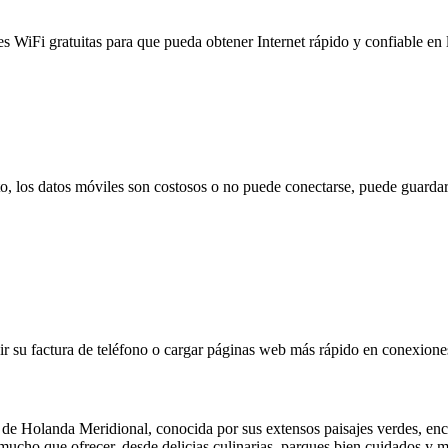
es WiFi gratuitas para que pueda obtener Internet rápido y confiable en
to, los datos móviles son costosos o no puede conectarse, puede guardar
 su factura de teléfono o cargar páginas web más rápido en conexiones l
 de Holanda Meridional, conocida por sus extensos paisajes verdes, enc
e mucho que ofrecer, desde delicias culinarias, parques bien cuidados 