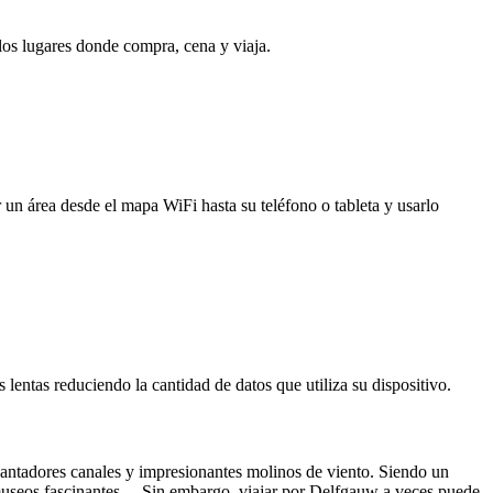
 los lugares donde compra, cena y viaja.
 un área desde el mapa WiFi hasta su teléfono o tableta y usarlo
entas reduciendo la cantidad de datos que utiliza su dispositivo.
antadores canales y impresionantes molinos de viento. Siendo un
y museos fascinantes. Sin embargo, viajar por Delfgauw a veces puede