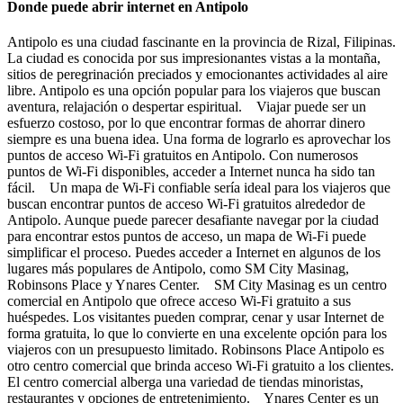
Donde puede abrir internet en Antipolo
Antipolo es una ciudad fascinante en la provincia de Rizal, Filipinas.
La ciudad es conocida por sus impresionantes vistas a la montaña,
sitios de peregrinación preciados y emocionantes actividades al aire
libre. Antipolo es una opción popular para los viajeros que buscan
aventura, relajación o despertar espiritual. Viajar puede ser un
esfuerzo costoso, por lo que encontrar formas de ahorrar dinero
siempre es una buena idea. Una forma de lograrlo es aprovechar los
puntos de acceso Wi-Fi gratuitos en Antipolo. Con numerosos
puntos de Wi-Fi disponibles, acceder a Internet nunca ha sido tan
fácil. Un mapa de Wi-Fi confiable sería ideal para los viajeros que
buscan encontrar puntos de acceso Wi-Fi gratuitos alrededor de
Antipolo. Aunque puede parecer desafiante navegar por la ciudad
para encontrar estos puntos de acceso, un mapa de Wi-Fi puede
simplificar el proceso. Puedes acceder a Internet en algunos de los
lugares más populares de Antipolo, como SM City Masinag,
Robinsons Place y Ynares Center. SM City Masinag es un centro
comercial en Antipolo que ofrece acceso Wi-Fi gratuito a sus
huéspedes. Los visitantes pueden comprar, cenar y usar Internet de
forma gratuita, lo que lo convierte en una excelente opción para los
viajeros con un presupuesto limitado. Robinsons Place Antipolo es
otro centro comercial que brinda acceso Wi-Fi gratuito a los clientes.
El centro comercial alberga una variedad de tiendas minoristas,
restaurantes y opciones de entretenimiento. Ynares Center es un