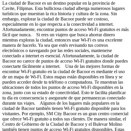
La ciudad de Bacoor es un destino popular en la provincia de
Cavite, Filipinas. Esta bulliciosa ciudad alberga numerosos lugares
turísticos que muestran la rica historia y cultura de la zona. Sin
embargo, explorar la ciudad de Bacoor puede ser costoso,
especialmente en lo que respecta a la conectividad a internet.
Afortunadamente, encontrar puntos de acceso Wi-Fi gratuitos es más
fácil que nunca. Si eres un viajero que busca ahorrar dinero
mientras exploras la ciudad, entonces usar Wi-Fi es una excelente
manera de hacerlo. Ya sea que estés revisando tus correos
electrónicos o navegando por las redes sociales, mantenerse
conectado a internet es esencial. Afortunadamente, la ciudad de
Bacoor no carece de puntos de acceso Wi-Fi gratuitos donde puedes
conectarte fácilmente a internet. Una de las mejores formas de
encontrar Wi-Fi gratuito en la ciudad de Bacoor es mediante el uso
de un mapa de Wi-Fi. Estos mapas están disponibles en línea y se
pueden acceder desde tu teléfono o computadora. Te muestran las
ubicaciones de todos los puntos de acceso Wi-Fi disponibles en la
zona, junto con su estado de conectividad. Esto te facilita planificar
tu día en consecuencia y asegurarte de que permanezcas conectado
durante tus viajes. Algunos de los lugares más populares en la
ciudad de Bacoor también tienen Wi-Fi gratuito disponible para los
visitantes. Por ejemplo, SM City Bacoor es un gran centro comercial
que ofrece Wi-Fi gratuito a todos sus clientes. De manera similar, el
Centro de Gobierno de la Ciudad de Bacoor y el Bulevar Molino
también tienen puntos de acceso Wi-Fi gratuitos disponibles. Estas