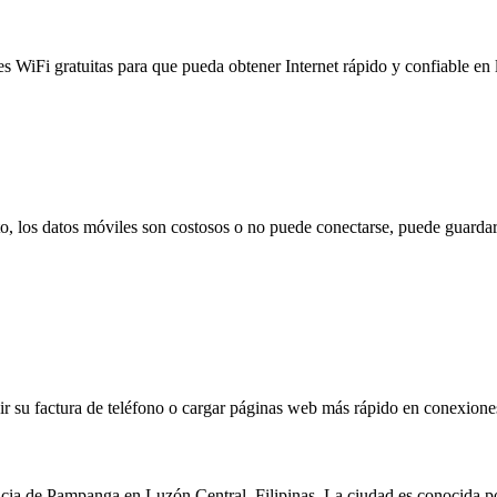
es WiFi gratuitas para que pueda obtener Internet rápido y confiable en
to, los datos móviles son costosos o no puede conectarse, puede guardar
 su factura de teléfono o cargar páginas web más rápido en conexiones l
ia de Pampanga en Luzón Central, Filipinas. La ciudad es conocida por 