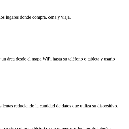
 los lugares donde compra, cena y viaja.
 un área desde el mapa WiFi hasta su teléfono o tableta y usarlo
entas reduciendo la cantidad de datos que utiliza su dispositivo.
su rica cultura e historia, con numerosos lugares de interés y