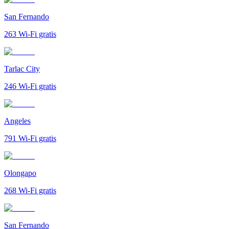
San Fernando
263
Wi-Fi gratis
Tarlac City
246
Wi-Fi gratis
Angeles
791
Wi-Fi gratis
Olongapo
268
Wi-Fi gratis
San Fernando