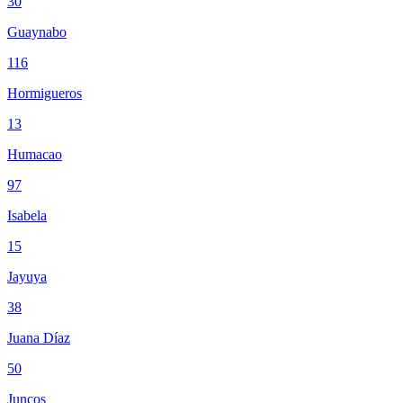
30
Guaynabo
116
Hormigueros
13
Humacao
97
Isabela
15
Jayuya
38
Juana Díaz
50
Juncos