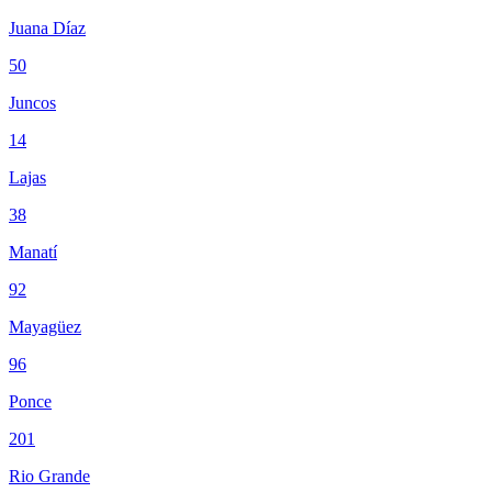
Juana Díaz
50
Juncos
14
Lajas
38
Manatí
92
Mayagüez
96
Ponce
201
Rio Grande