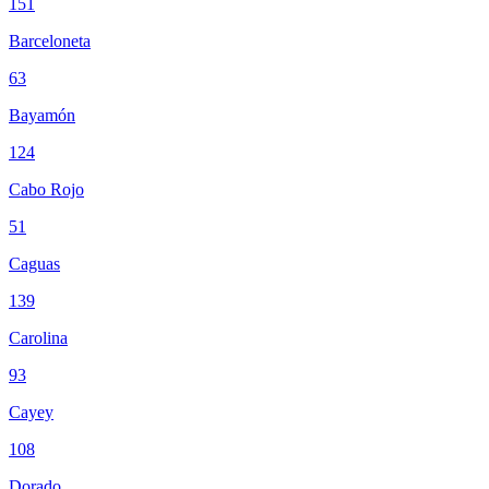
151
Barceloneta
63
Bayamón
124
Cabo Rojo
51
Caguas
139
Carolina
93
Cayey
108
Dorado