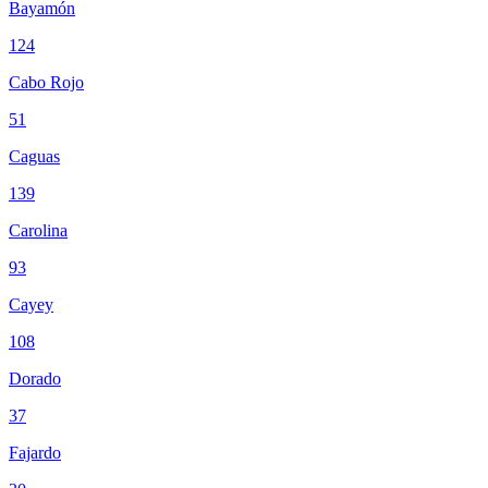
Bayamón
124
Cabo Rojo
51
Caguas
139
Carolina
93
Cayey
108
Dorado
37
Fajardo