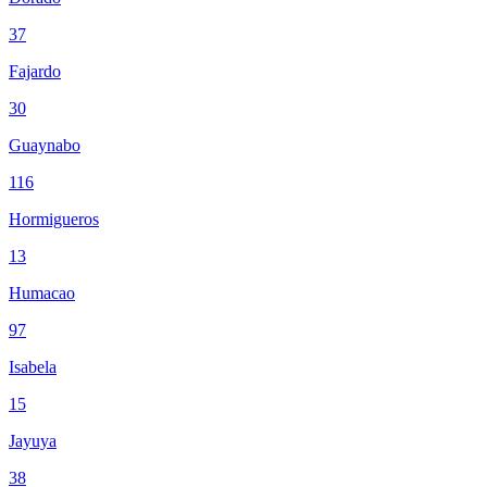
37
Fajardo
30
Guaynabo
116
Hormigueros
13
Humacao
97
Isabela
15
Jayuya
38