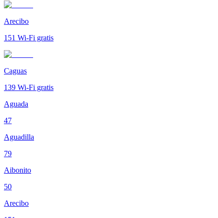
Arecibo
151
Wi-Fi gratis
Caguas
139
Wi-Fi gratis
Aguada
47
Aguadilla
79
Aibonito
50
Arecibo