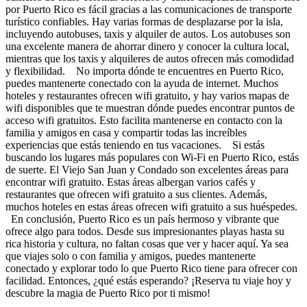
por Puerto Rico es fácil gracias a las comunicaciones de transporte
turístico confiables. Hay varias formas de desplazarse por la isla,
incluyendo autobuses, taxis y alquiler de autos. Los autobuses son
una excelente manera de ahorrar dinero y conocer la cultura local,
mientras que los taxis y alquileres de autos ofrecen más comodidad
y flexibilidad. No importa dónde te encuentres en Puerto Rico,
puedes mantenerte conectado con la ayuda de internet. Muchos
hoteles y restaurantes ofrecen wifi gratuito, y hay varios mapas de
wifi disponibles que te muestran dónde puedes encontrar puntos de
acceso wifi gratuitos. Esto facilita mantenerse en contacto con la
familia y amigos en casa y compartir todas las increíbles
experiencias que estás teniendo en tus vacaciones. Si estás
buscando los lugares más populares con Wi-Fi en Puerto Rico, estás
de suerte. El Viejo San Juan y Condado son excelentes áreas para
encontrar wifi gratuito. Estas áreas albergan varios cafés y
restaurantes que ofrecen wifi gratuito a sus clientes. Además,
muchos hoteles en estas áreas ofrecen wifi gratuito a sus huéspedes.
En conclusión, Puerto Rico es un país hermoso y vibrante que
ofrece algo para todos. Desde sus impresionantes playas hasta su
rica historia y cultura, no faltan cosas que ver y hacer aquí. Ya sea
que viajes solo o con familia y amigos, puedes mantenerte
conectado y explorar todo lo que Puerto Rico tiene para ofrecer con
facilidad. Entonces, ¿qué estás esperando? ¡Reserva tu viaje hoy y
descubre la magia de Puerto Rico por ti mismo!