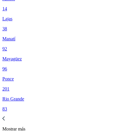
14
Lajas
38
Manatí
92
Mayagüez
96
Ponce
201
Rio Grande
83
Mostrar
más