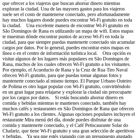
que ofrecer a los viajeros que buscan ahorrar dinero mientras
exploran la ciudad. Una de las mayores gastos para los viajeros
suele ser el costo de mantenerse conectado, pero afortunadamente
hay muchos lugares donde puedes encontrar Wi-Fi gratuito en toda
la ciudad. Una excelente manera de encontrar Wi-Fi gratuito en
São Domingos de Rana es utilizando un mapa de wifi. Estos mapas
te muestran dónde encontrar puntos de acceso Wi-Fi en toda la
ciudad, para que siempre puedas mantenerte conectado sin acumular
cargos por datos. Por lo general, puedes encontrar estos mapas en
línea o en el centro de información turística local. Otra opción es
visitar algunos de los lugares más populares en São Domingos de
Rana, muchos de los cuales ofrecen Wi-Fi gratuito a los visitantes.
Por ejemplo, el Acueducto de Rana y la Cruz de Rua Tiro Naval
ofrecen Wi-Fi gratuito, para que puedas tomar algunas fotos y
mantenerte conectado al mismo tiempo. El Parque Urbano Outeiro
de Polima es otro lugar popular con Wi-Fi gratuito, convirtiéndolo
en un gran lugar para relajarse y explorar la ciudad sin preocuparte
por los cargos por datos. Si estás buscando ahorrar dinero en
comida y bebidas mientras te mantienes conectado, también hay
muchos cafés y restaurantes en São Domingos de Rana que ofrecen
Wi-Fi gratuito a los clientes. Algunas opciones populares incluyen el
restaurante Mira menú del día, donde puedes disfrutar de una
comida y mantenerte conectado, y el Café Petiscaurante Solar do
Chafariz, que tiene Wi-Fi gratuito y una gran selección de aperitivos
y bebidas. Ya sea que estés viajando con un presupuesto ajustado