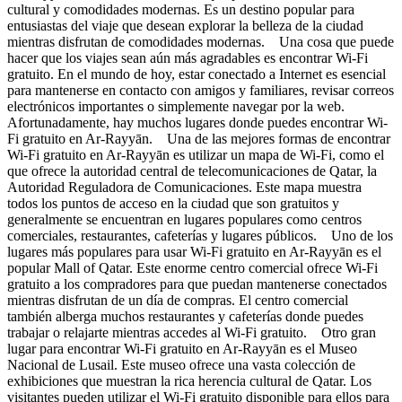
cultural y comodidades modernas. Es un destino popular para
entusiastas del viaje que desean explorar la belleza de la ciudad
mientras disfrutan de comodidades modernas. Una cosa que puede
hacer que los viajes sean aún más agradables es encontrar Wi-Fi
gratuito. En el mundo de hoy, estar conectado a Internet es esencial
para mantenerse en contacto con amigos y familiares, revisar correos
electrónicos importantes o simplemente navegar por la web.
Afortunadamente, hay muchos lugares donde puedes encontrar Wi-
Fi gratuito en Ar-Rayyān. Una de las mejores formas de encontrar
Wi-Fi gratuito en Ar-Rayyān es utilizar un mapa de Wi-Fi, como el
que ofrece la autoridad central de telecomunicaciones de Qatar, la
Autoridad Reguladora de Comunicaciones. Este mapa muestra
todos los puntos de acceso en la ciudad que son gratuitos y
generalmente se encuentran en lugares populares como centros
comerciales, restaurantes, cafeterías y lugares públicos. Uno de los
lugares más populares para usar Wi-Fi gratuito en Ar-Rayyān es el
popular Mall of Qatar. Este enorme centro comercial ofrece Wi-Fi
gratuito a los compradores para que puedan mantenerse conectados
mientras disfrutan de un día de compras. El centro comercial
también alberga muchos restaurantes y cafeterías donde puedes
trabajar o relajarte mientras accedes al Wi-Fi gratuito. Otro gran
lugar para encontrar Wi-Fi gratuito en Ar-Rayyān es el Museo
Nacional de Lusail. Este museo ofrece una vasta colección de
exhibiciones que muestran la rica herencia cultural de Qatar. Los
visitantes pueden utilizar el Wi-Fi gratuito disponible para ellos para