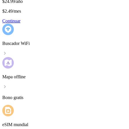
$24.99/año
$2.49
/
mes
Continuar
Buscador WiFi
Mapa offline
Bono gratis
eSIM mundial