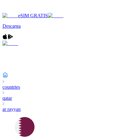
eSIM GRATIS
Descarga
countries
qatar
ar rayyan