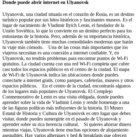
Donde puede abrir internet en Ulyanovsk
Ulyanovsk, una ciudad situada en el corazón de Rusia, es un destino
turístico popular por sus hitos históricos y fascinantes museos. Es el
lugar de nacimiento de Vladimir Ilyich Lenin, el fundador de la
Unión Soviética, lo que lo convierte en un destino perfecto para los
entusiastas de la historia. Pero, además de su importancia histórica,
Ulyanovsk también tiene muchas comodidades modernas que harán
tu viaje más cómodo. Una de las cosas más importantes que los
viajeros necesitan es una conexión a internet confiable. Y, en
Ulyanovsk, no tendrás problemas para encontrar puntos de Wi-Fi
gratuitos. La ciudad cuenta con una red Wi-Fi completa que cubre
casi todos los espacios públicos en el centro de la ciudad. El mapa
de Wi-Fi de Ulyanovsk indica las ubicaciones donde puedes
conectarte a internet gratis, como parques, cafeterías, museos y otros
espacios públicos. En el centro de la ciudad, encontrarás algunos
de los lugares más populares de Ulyanovsk. El Complejo
Conmemorativo de Lenin es una visita obligada, donde puedes
aprender sobre la vida de Vladimir Lenin y rendir homenaje a una
de las figuras políticas más influyentes de la historia. El Museo
Estatal de Historia y Cultura de Ulyanovsk es otro lugar que debes
visitar, donde puedes sumergirte en el pasado de Ulyanovsk y
aprender sobre su rica herencia cultural. Si quieres ahorrar dinero
mientras viajas, Ulyanovsk tiene muchas opciones de alojamiento
asequibles. Hay varios albergues y bed & breakfasts que ofrecen