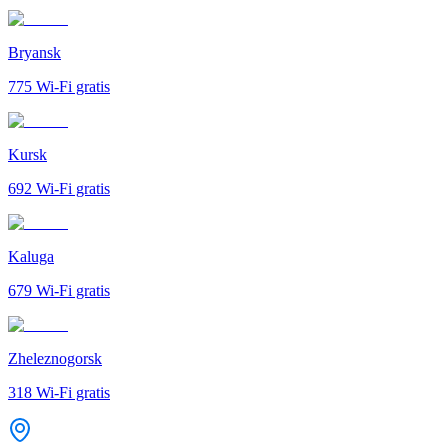
Bryansk
775
Wi-Fi gratis
Kursk
692
Wi-Fi gratis
Kaluga
679
Wi-Fi gratis
Zheleznogorsk
318
Wi-Fi gratis