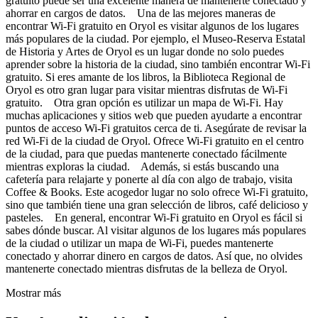
gratuito puede ser una excelente manera de mantenerte conectado y
ahorrar en cargos de datos. Una de las mejores maneras de
encontrar Wi-Fi gratuito en Oryol es visitar algunos de los lugares
más populares de la ciudad. Por ejemplo, el Museo-Reserva Estatal
de Historia y Artes de Oryol es un lugar donde no solo puedes
aprender sobre la historia de la ciudad, sino también encontrar Wi-Fi
gratuito. Si eres amante de los libros, la Biblioteca Regional de
Oryol es otro gran lugar para visitar mientras disfrutas de Wi-Fi
gratuito. Otra gran opción es utilizar un mapa de Wi-Fi. Hay
muchas aplicaciones y sitios web que pueden ayudarte a encontrar
puntos de acceso Wi-Fi gratuitos cerca de ti. Asegúrate de revisar la
red Wi-Fi de la ciudad de Oryol. Ofrece Wi-Fi gratuito en el centro
de la ciudad, para que puedas mantenerte conectado fácilmente
mientras exploras la ciudad. Además, si estás buscando una
cafetería para relajarte y ponerte al día con algo de trabajo, visita
Coffee & Books. Este acogedor lugar no solo ofrece Wi-Fi gratuito,
sino que también tiene una gran selección de libros, café delicioso y
pasteles. En general, encontrar Wi-Fi gratuito en Oryol es fácil si
sabes dónde buscar. Al visitar algunos de los lugares más populares
de la ciudad o utilizar un mapa de Wi-Fi, puedes mantenerte
conectado y ahorrar dinero en cargos de datos. Así que, no olvides
mantenerte conectado mientras disfrutas de la belleza de Oryol.
Mostrar más