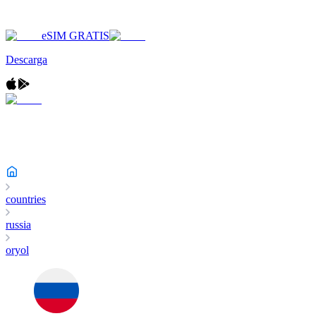
eSIM GRATIS
Descarga
countries
russia
oryol