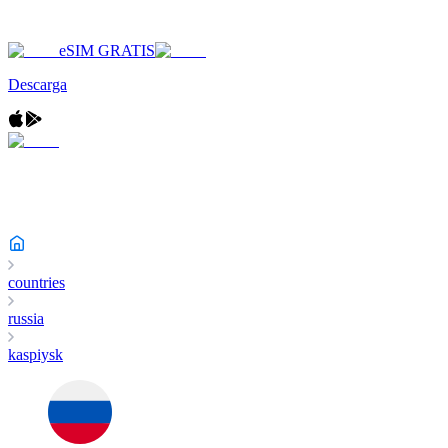
eSIM GRATIS
Descarga
countries
russia
kaspiysk