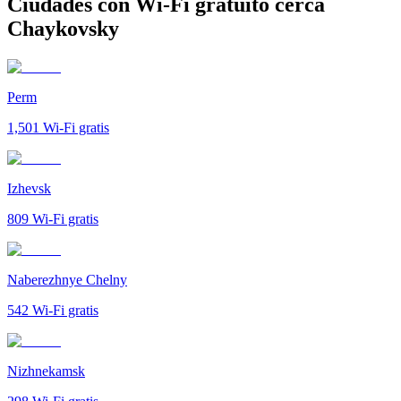
Ciudades con Wi-Fi gratuito cerca
Chaykovsky
Perm
1,501
Wi-Fi gratis
Izhevsk
809
Wi-Fi gratis
Naberezhnye Chelny
542
Wi-Fi gratis
Nizhnekamsk