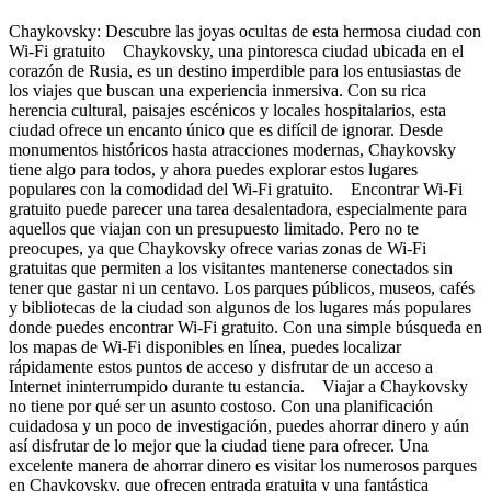
Chaykovsky: Descubre las joyas ocultas de esta hermosa ciudad con
Wi-Fi gratuito Chaykovsky, una pintoresca ciudad ubicada en el
corazón de Rusia, es un destino imperdible para los entusiastas de
los viajes que buscan una experiencia inmersiva. Con su rica
herencia cultural, paisajes escénicos y locales hospitalarios, esta
ciudad ofrece un encanto único que es difícil de ignorar. Desde
monumentos históricos hasta atracciones modernas, Chaykovsky
tiene algo para todos, y ahora puedes explorar estos lugares
populares con la comodidad del Wi-Fi gratuito. Encontrar Wi-Fi
gratuito puede parecer una tarea desalentadora, especialmente para
aquellos que viajan con un presupuesto limitado. Pero no te
preocupes, ya que Chaykovsky ofrece varias zonas de Wi-Fi
gratuitas que permiten a los visitantes mantenerse conectados sin
tener que gastar ni un centavo. Los parques públicos, museos, cafés
y bibliotecas de la ciudad son algunos de los lugares más populares
donde puedes encontrar Wi-Fi gratuito. Con una simple búsqueda en
los mapas de Wi-Fi disponibles en línea, puedes localizar
rápidamente estos puntos de acceso y disfrutar de un acceso a
Internet ininterrumpido durante tu estancia. Viajar a Chaykovsky
no tiene por qué ser un asunto costoso. Con una planificación
cuidadosa y un poco de investigación, puedes ahorrar dinero y aún
así disfrutar de lo mejor que la ciudad tiene para ofrecer. Una
excelente manera de ahorrar dinero es visitar los numerosos parques
en Chaykovsky, que ofrecen entrada gratuita y una fantástica