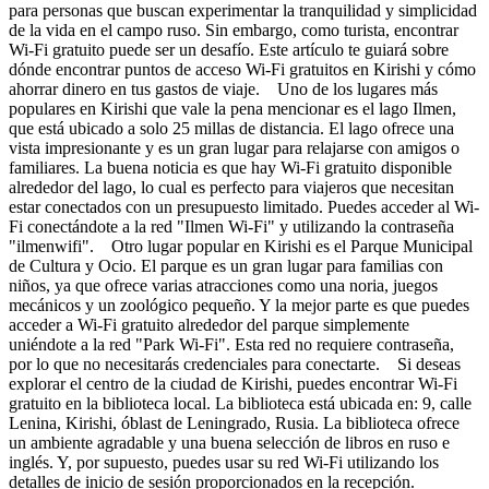
para personas que buscan experimentar la tranquilidad y simplicidad
de la vida en el campo ruso. Sin embargo, como turista, encontrar
Wi-Fi gratuito puede ser un desafío. Este artículo te guiará sobre
dónde encontrar puntos de acceso Wi-Fi gratuitos en Kirishi y cómo
ahorrar dinero en tus gastos de viaje. Uno de los lugares más
populares en Kirishi que vale la pena mencionar es el lago Ilmen,
que está ubicado a solo 25 millas de distancia. El lago ofrece una
vista impresionante y es un gran lugar para relajarse con amigos o
familiares. La buena noticia es que hay Wi-Fi gratuito disponible
alrededor del lago, lo cual es perfecto para viajeros que necesitan
estar conectados con un presupuesto limitado. Puedes acceder al Wi-
Fi conectándote a la red "Ilmen Wi-Fi" y utilizando la contraseña
"ilmenwifi". Otro lugar popular en Kirishi es el Parque Municipal
de Cultura y Ocio. El parque es un gran lugar para familias con
niños, ya que ofrece varias atracciones como una noria, juegos
mecánicos y un zoológico pequeño. Y la mejor parte es que puedes
acceder a Wi-Fi gratuito alrededor del parque simplemente
uniéndote a la red "Park Wi-Fi". Esta red no requiere contraseña,
por lo que no necesitarás credenciales para conectarte. Si deseas
explorar el centro de la ciudad de Kirishi, puedes encontrar Wi-Fi
gratuito en la biblioteca local. La biblioteca está ubicada en: 9, calle
Lenina, Kirishi, óblast de Leningrado, Rusia. La biblioteca ofrece
un ambiente agradable y una buena selección de libros en ruso e
inglés. Y, por supuesto, puedes usar su red Wi-Fi utilizando los
detalles de inicio de sesión proporcionados en la recepción.