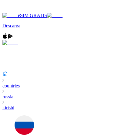
eSIM GRATIS
Descarga
countries
russia
kirishi