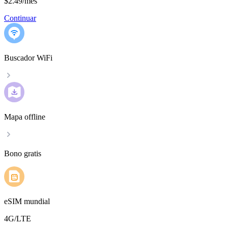
$2.49
/
mes
Continuar
Buscador WiFi
Mapa offline
Bono gratis
eSIM mundial
4G/LTE