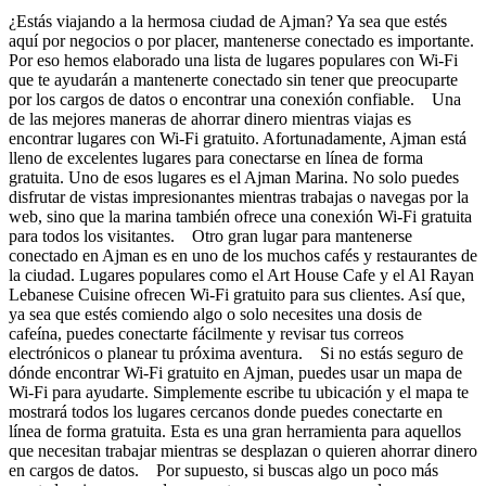
¿Estás viajando a la hermosa ciudad de Ajman? Ya sea que estés
aquí por negocios o por placer, mantenerse conectado es importante.
Por eso hemos elaborado una lista de lugares populares con Wi-Fi
que te ayudarán a mantenerte conectado sin tener que preocuparte
por los cargos de datos o encontrar una conexión confiable. Una
de las mejores maneras de ahorrar dinero mientras viajas es
encontrar lugares con Wi-Fi gratuito. Afortunadamente, Ajman está
lleno de excelentes lugares para conectarse en línea de forma
gratuita. Uno de esos lugares es el Ajman Marina. No solo puedes
disfrutar de vistas impresionantes mientras trabajas o navegas por la
web, sino que la marina también ofrece una conexión Wi-Fi gratuita
para todos los visitantes. Otro gran lugar para mantenerse
conectado en Ajman es en uno de los muchos cafés y restaurantes de
la ciudad. Lugares populares como el Art House Cafe y el Al Rayan
Lebanese Cuisine ofrecen Wi-Fi gratuito para sus clientes. Así que,
ya sea que estés comiendo algo o solo necesites una dosis de
cafeína, puedes conectarte fácilmente y revisar tus correos
electrónicos o planear tu próxima aventura. Si no estás seguro de
dónde encontrar Wi-Fi gratuito en Ajman, puedes usar un mapa de
Wi-Fi para ayudarte. Simplemente escribe tu ubicación y el mapa te
mostrará todos los lugares cercanos donde puedes conectarte en
línea de forma gratuita. Esta es una gran herramienta para aquellos
que necesitan trabajar mientras se desplazan o quieren ahorrar dinero
en cargos de datos. Por supuesto, si buscas algo un poco más