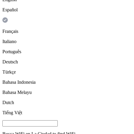
Español
Français
Italiano
Português
Deutsch
Türkçe
Bahasa Indonesia
Bahasa Melayu
Dutch
Tiếng Việt
Busca WiFi en
La Ciudad
to find WiFi