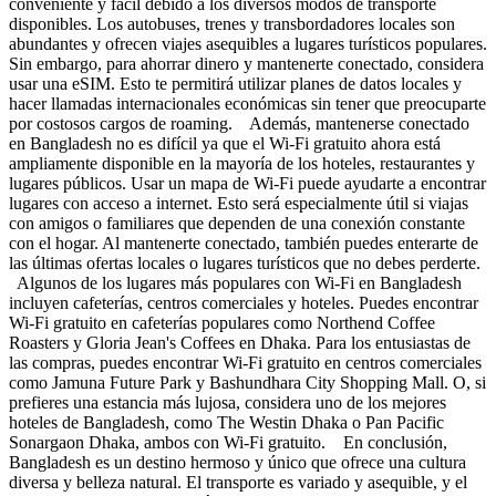
conveniente y fácil debido a los diversos modos de transporte
disponibles. Los autobuses, trenes y transbordadores locales son
abundantes y ofrecen viajes asequibles a lugares turísticos populares.
Sin embargo, para ahorrar dinero y mantenerte conectado, considera
usar una eSIM. Esto te permitirá utilizar planes de datos locales y
hacer llamadas internacionales económicas sin tener que preocuparte
por costosos cargos de roaming. Además, mantenerse conectado
en Bangladesh no es difícil ya que el Wi-Fi gratuito ahora está
ampliamente disponible en la mayoría de los hoteles, restaurantes y
lugares públicos. Usar un mapa de Wi-Fi puede ayudarte a encontrar
lugares con acceso a internet. Esto será especialmente útil si viajas
con amigos o familiares que dependen de una conexión constante
con el hogar. Al mantenerte conectado, también puedes enterarte de
las últimas ofertas locales o lugares turísticos que no debes perderte.
Algunos de los lugares más populares con Wi-Fi en Bangladesh
incluyen cafeterías, centros comerciales y hoteles. Puedes encontrar
Wi-Fi gratuito en cafeterías populares como Northend Coffee
Roasters y Gloria Jean's Coffees en Dhaka. Para los entusiastas de
las compras, puedes encontrar Wi-Fi gratuito en centros comerciales
como Jamuna Future Park y Bashundhara City Shopping Mall. O, si
prefieres una estancia más lujosa, considera uno de los mejores
hoteles de Bangladesh, como The Westin Dhaka o Pan Pacific
Sonargaon Dhaka, ambos con Wi-Fi gratuito. En conclusión,
Bangladesh es un destino hermoso y único que ofrece una cultura
diversa y belleza natural. El transporte es variado y asequible, y el