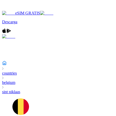
eSIM GRATIS
Descarga
countries
belgium
sint niklaas