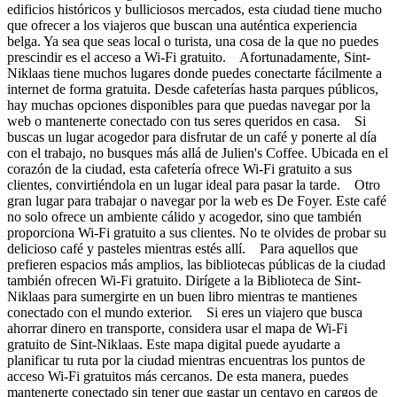
edificios históricos y bulliciosos mercados, esta ciudad tiene mucho
que ofrecer a los viajeros que buscan una auténtica experiencia
belga. Ya sea que seas local o turista, una cosa de la que no puedes
prescindir es el acceso a Wi-Fi gratuito. Afortunadamente, Sint-
Niklaas tiene muchos lugares donde puedes conectarte fácilmente a
internet de forma gratuita. Desde cafeterías hasta parques públicos,
hay muchas opciones disponibles para que puedas navegar por la
web o mantenerte conectado con tus seres queridos en casa. Si
buscas un lugar acogedor para disfrutar de un café y ponerte al día
con el trabajo, no busques más allá de Julien's Coffee. Ubicada en el
corazón de la ciudad, esta cafetería ofrece Wi-Fi gratuito a sus
clientes, convirtiéndola en un lugar ideal para pasar la tarde. Otro
gran lugar para trabajar o navegar por la web es De Foyer. Este café
no solo ofrece un ambiente cálido y acogedor, sino que también
proporciona Wi-Fi gratuito a sus clientes. No te olvides de probar su
delicioso café y pasteles mientras estés allí. Para aquellos que
prefieren espacios más amplios, las bibliotecas públicas de la ciudad
también ofrecen Wi-Fi gratuito. Dirígete a la Biblioteca de Sint-
Niklaas para sumergirte en un buen libro mientras te mantienes
conectado con el mundo exterior. Si eres un viajero que busca
ahorrar dinero en transporte, considera usar el mapa de Wi-Fi
gratuito de Sint-Niklaas. Este mapa digital puede ayudarte a
planificar tu ruta por la ciudad mientras encuentras los puntos de
acceso Wi-Fi gratuitos más cercanos. De esta manera, puedes
mantenerte conectado sin tener que gastar un centavo en cargos de