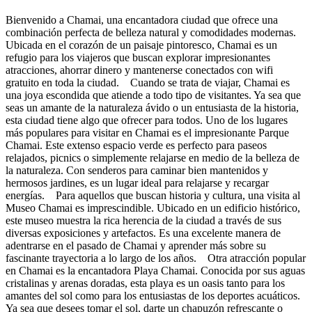
Bienvenido a Chamai, una encantadora ciudad que ofrece una
combinación perfecta de belleza natural y comodidades modernas.
Ubicada en el corazón de un paisaje pintoresco, Chamai es un
refugio para los viajeros que buscan explorar impresionantes
atracciones, ahorrar dinero y mantenerse conectados con wifi
gratuito en toda la ciudad. Cuando se trata de viajar, Chamai es
una joya escondida que atiende a todo tipo de visitantes. Ya sea que
seas un amante de la naturaleza ávido o un entusiasta de la historia,
esta ciudad tiene algo que ofrecer para todos. Uno de los lugares
más populares para visitar en Chamai es el impresionante Parque
Chamai. Este extenso espacio verde es perfecto para paseos
relajados, picnics o simplemente relajarse en medio de la belleza de
la naturaleza. Con senderos para caminar bien mantenidos y
hermosos jardines, es un lugar ideal para relajarse y recargar
energías. Para aquellos que buscan historia y cultura, una visita al
Museo Chamai es imprescindible. Ubicado en un edificio histórico,
este museo muestra la rica herencia de la ciudad a través de sus
diversas exposiciones y artefactos. Es una excelente manera de
adentrarse en el pasado de Chamai y aprender más sobre su
fascinante trayectoria a lo largo de los años. Otra atracción popular
en Chamai es la encantadora Playa Chamai. Conocida por sus aguas
cristalinas y arenas doradas, esta playa es un oasis tanto para los
amantes del sol como para los entusiastas de los deportes acuáticos.
Ya sea que desees tomar el sol, darte un chapuzón refrescante o