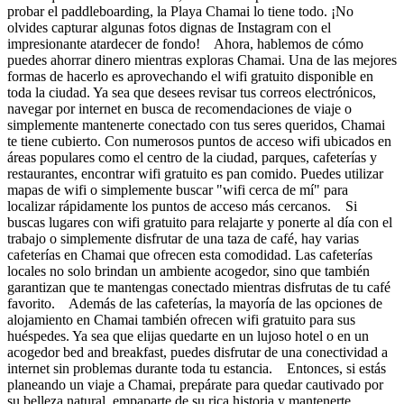
probar el paddleboarding, la Playa Chamai lo tiene todo. ¡No
olvides capturar algunas fotos dignas de Instagram con el
impresionante atardecer de fondo! Ahora, hablemos de cómo
puedes ahorrar dinero mientras exploras Chamai. Una de las mejores
formas de hacerlo es aprovechando el wifi gratuito disponible en
toda la ciudad. Ya sea que desees revisar tus correos electrónicos,
navegar por internet en busca de recomendaciones de viaje o
simplemente mantenerte conectado con tus seres queridos, Chamai
te tiene cubierto. Con numerosos puntos de acceso wifi ubicados en
áreas populares como el centro de la ciudad, parques, cafeterías y
restaurantes, encontrar wifi gratuito es pan comido. Puedes utilizar
mapas de wifi o simplemente buscar "wifi cerca de mí" para
localizar rápidamente los puntos de acceso más cercanos. Si
buscas lugares con wifi gratuito para relajarte y ponerte al día con el
trabajo o simplemente disfrutar de una taza de café, hay varias
cafeterías en Chamai que ofrecen esta comodidad. Las cafeterías
locales no solo brindan un ambiente acogedor, sino que también
garantizan que te mantengas conectado mientras disfrutas de tu café
favorito. Además de las cafeterías, la mayoría de las opciones de
alojamiento en Chamai también ofrecen wifi gratuito para sus
huéspedes. Ya sea que elijas quedarte en un lujoso hotel o en un
acogedor bed and breakfast, puedes disfrutar de una conectividad a
internet sin problemas durante toda tu estancia. Entonces, si estás
planeando un viaje a Chamai, prepárate para quedar cautivado por
su belleza natural, empaparte de su rica historia y mantenerte