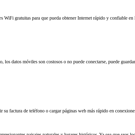
es WiFi gratuitas para que pueda obtener Internet rápido y confiable en
to, los datos móviles son costosos o no puede conectarse, puede guardar
 su factura de teléfono o cargar páginas web más rápido en conexiones l
sionantes paisajes naturales y lugares históricos. Ya sea que seas local