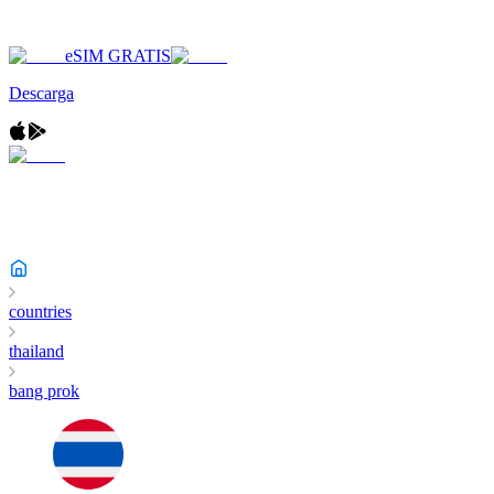
eSIM GRATIS
Descarga
countries
thailand
bang prok