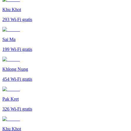
Khu Khot
293
Wi-Fi gratis
Sai Ma
199
Wi-Fi gratis
Khlong Nung
454
Wi-Fi gratis
Pak Kret
326
Wi-Fi gratis
Khu Khot