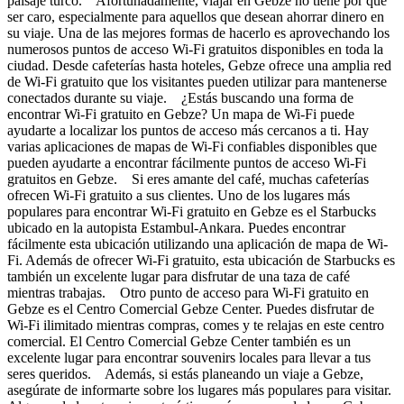
paisaje turco. Afortunadamente, viajar en Gebze no tiene por qué
ser caro, especialmente para aquellos que desean ahorrar dinero en
su viaje. Una de las mejores formas de hacerlo es aprovechando los
numerosos puntos de acceso Wi-Fi gratuitos disponibles en toda la
ciudad. Desde cafeterías hasta hoteles, Gebze ofrece una amplia red
de Wi-Fi gratuito que los visitantes pueden utilizar para mantenerse
conectados durante su viaje. ¿Estás buscando una forma de
encontrar Wi-Fi gratuito en Gebze? Un mapa de Wi-Fi puede
ayudarte a localizar los puntos de acceso más cercanos a ti. Hay
varias aplicaciones de mapas de Wi-Fi confiables disponibles que
pueden ayudarte a encontrar fácilmente puntos de acceso Wi-Fi
gratuitos en Gebze. Si eres amante del café, muchas cafeterías
ofrecen Wi-Fi gratuito a sus clientes. Uno de los lugares más
populares para encontrar Wi-Fi gratuito en Gebze es el Starbucks
ubicado en la autopista Estambul-Ankara. Puedes encontrar
fácilmente esta ubicación utilizando una aplicación de mapa de Wi-
Fi. Además de ofrecer Wi-Fi gratuito, esta ubicación de Starbucks es
también un excelente lugar para disfrutar de una taza de café
mientras trabajas. Otro punto de acceso para Wi-Fi gratuito en
Gebze es el Centro Comercial Gebze Center. Puedes disfrutar de
Wi-Fi ilimitado mientras compras, comes y te relajas en este centro
comercial. El Centro Comercial Gebze Center también es un
excelente lugar para encontrar souvenirs locales para llevar a tus
seres queridos. Además, si estás planeando un viaje a Gebze,
asegúrate de informarte sobre los lugares más populares para visitar.