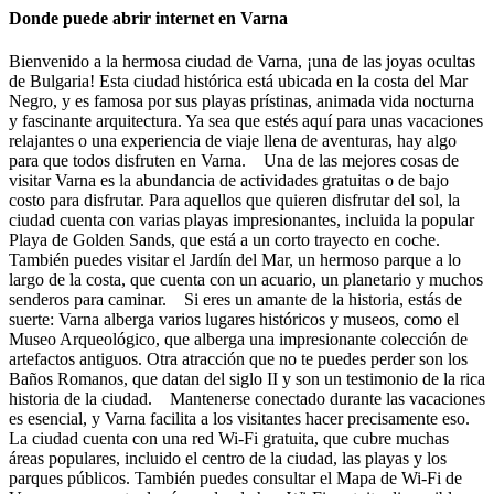
Donde puede abrir internet en Varna
Bienvenido a la hermosa ciudad de Varna, ¡una de las joyas ocultas
de Bulgaria! Esta ciudad histórica está ubicada en la costa del Mar
Negro, y es famosa por sus playas prístinas, animada vida nocturna
y fascinante arquitectura. Ya sea que estés aquí para unas vacaciones
relajantes o una experiencia de viaje llena de aventuras, hay algo
para que todos disfruten en Varna. Una de las mejores cosas de
visitar Varna es la abundancia de actividades gratuitas o de bajo
costo para disfrutar. Para aquellos que quieren disfrutar del sol, la
ciudad cuenta con varias playas impresionantes, incluida la popular
Playa de Golden Sands, que está a un corto trayecto en coche.
También puedes visitar el Jardín del Mar, un hermoso parque a lo
largo de la costa, que cuenta con un acuario, un planetario y muchos
senderos para caminar. Si eres un amante de la historia, estás de
suerte: Varna alberga varios lugares históricos y museos, como el
Museo Arqueológico, que alberga una impresionante colección de
artefactos antiguos. Otra atracción que no te puedes perder son los
Baños Romanos, que datan del siglo II y son un testimonio de la rica
historia de la ciudad. Mantenerse conectado durante las vacaciones
es esencial, y Varna facilita a los visitantes hacer precisamente eso.
La ciudad cuenta con una red Wi-Fi gratuita, que cubre muchas
áreas populares, incluido el centro de la ciudad, las playas y los
parques públicos. También puedes consultar el Mapa de Wi-Fi de