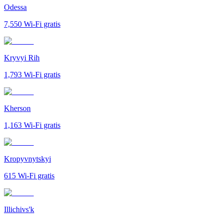
Odessa
7,550
Wi-Fi gratis
Kryvyi Rih
1,793
Wi-Fi gratis
Kherson
1,163
Wi-Fi gratis
Kropyvnytskyi
615
Wi-Fi gratis
Illichivs'k