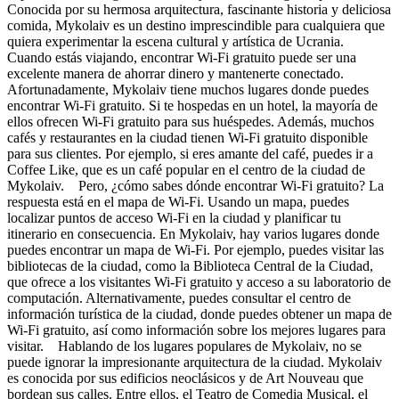
Conocida por su hermosa arquitectura, fascinante historia y deliciosa
comida, Mykolaiv es un destino imprescindible para cualquiera que
quiera experimentar la escena cultural y artística de Ucrania.
Cuando estás viajando, encontrar Wi-Fi gratuito puede ser una
excelente manera de ahorrar dinero y mantenerte conectado.
Afortunadamente, Mykolaiv tiene muchos lugares donde puedes
encontrar Wi-Fi gratuito. Si te hospedas en un hotel, la mayoría de
ellos ofrecen Wi-Fi gratuito para sus huéspedes. Además, muchos
cafés y restaurantes en la ciudad tienen Wi-Fi gratuito disponible
para sus clientes. Por ejemplo, si eres amante del café, puedes ir a
Coffee Like, que es un café popular en el centro de la ciudad de
Mykolaiv. Pero, ¿cómo sabes dónde encontrar Wi-Fi gratuito? La
respuesta está en el mapa de Wi-Fi. Usando un mapa, puedes
localizar puntos de acceso Wi-Fi en la ciudad y planificar tu
itinerario en consecuencia. En Mykolaiv, hay varios lugares donde
puedes encontrar un mapa de Wi-Fi. Por ejemplo, puedes visitar las
bibliotecas de la ciudad, como la Biblioteca Central de la Ciudad,
que ofrece a los visitantes Wi-Fi gratuito y acceso a su laboratorio de
computación. Alternativamente, puedes consultar el centro de
información turística de la ciudad, donde puedes obtener un mapa de
Wi-Fi gratuito, así como información sobre los mejores lugares para
visitar. Hablando de los lugares populares de Mykolaiv, no se
puede ignorar la impresionante arquitectura de la ciudad. Mykolaiv
es conocida por sus edificios neoclásicos y de Art Nouveau que
bordean sus calles. Entre ellos, el Teatro de Comedia Musical, el