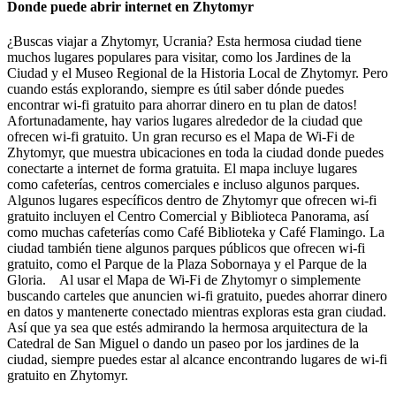
Donde puede abrir internet en Zhytomyr
¿Buscas viajar a Zhytomyr, Ucrania? Esta hermosa ciudad tiene
muchos lugares populares para visitar, como los Jardines de la
Ciudad y el Museo Regional de la Historia Local de Zhytomyr. Pero
cuando estás explorando, siempre es útil saber dónde puedes
encontrar wi-fi gratuito para ahorrar dinero en tu plan de datos!
Afortunadamente, hay varios lugares alrededor de la ciudad que
ofrecen wi-fi gratuito. Un gran recurso es el Mapa de Wi-Fi de
Zhytomyr, que muestra ubicaciones en toda la ciudad donde puedes
conectarte a internet de forma gratuita. El mapa incluye lugares
como cafeterías, centros comerciales e incluso algunos parques.
Algunos lugares específicos dentro de Zhytomyr que ofrecen wi-fi
gratuito incluyen el Centro Comercial y Biblioteca Panorama, así
como muchas cafeterías como Café Biblioteka y Café Flamingo. La
ciudad también tiene algunos parques públicos que ofrecen wi-fi
gratuito, como el Parque de la Plaza Sobornaya y el Parque de la
Gloria. Al usar el Mapa de Wi-Fi de Zhytomyr o simplemente
buscando carteles que anuncien wi-fi gratuito, puedes ahorrar dinero
en datos y mantenerte conectado mientras exploras esta gran ciudad.
Así que ya sea que estés admirando la hermosa arquitectura de la
Catedral de San Miguel o dando un paseo por los jardines de la
ciudad, siempre puedes estar al alcance encontrando lugares de wi-fi
gratuito en Zhytomyr.