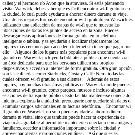
calles y el hermoso río Avon que la atraviesa. Si estás planeando
visitar Warwick, debes saber que es fácil encontrar wi-fi gratuito en
la ciudad, lo cual puede ayudarte a ahorrar dinero durante tu viaje.
Una de las mejores formas de encontrar wi-fi gratuito en Warwick es
utilizando una aplicación de mapas de wi-fi que te muestra las
ubicaciones de todos los puntos de acceso en la zona. Puedes
descargar estas aplicaciones de forma gratuita en tu teléfono
inteligente o tableta, y te ayudarán a localizar rápidamente los
lugares más cercanos para acceder a internet sin tener que pagar por
ello. Algunos de los lugares más populares para encontrar wi-fi
gratuito en Warwick incluyen la biblioteca pública, que cuenta con
un área dedicada para que las personas utilicen sus propios
dispositivos y accedan a internet de forma gratuita. Otra gran opción
son las cafeterías como Starbucks, Costa y Caffè Nero, todas las
cuales ofrecen wi-fi gratuito a sus clientes. Además de estos
lugares, hay muchas otras áreas públicas en Warwick donde puedes
encontrar wi-fi gratuito, como parques, museos e incluso algunas
estaciones de transporte público. Esto facilita mantenerse conectado
mientras exploras la ciudad sin preocuparte por quedarte sin datos o
acumular cargos adicionales en tu factura telefónica. Encontrar wi-
fi gratuito en Warwick no solo puede ayudarte a ahorrar dinero
durante tu visita, sino que también puede hacer tu experiencia de
viaje más agradable al permitirte mantenerte conectado con amigos y
familiares, acceder a información importante sobre la ciudad y
aprovechar ofertas y promociones en línea. Así que si estás