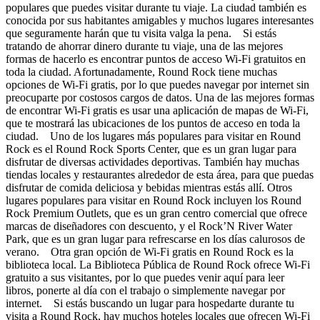
populares que puedes visitar durante tu viaje. La ciudad también es
conocida por sus habitantes amigables y muchos lugares interesantes
que seguramente harán que tu visita valga la pena. Si estás
tratando de ahorrar dinero durante tu viaje, una de las mejores
formas de hacerlo es encontrar puntos de acceso Wi-Fi gratuitos en
toda la ciudad. Afortunadamente, Round Rock tiene muchas
opciones de Wi-Fi gratis, por lo que puedes navegar por internet sin
preocuparte por costosos cargos de datos. Una de las mejores formas
de encontrar Wi-Fi gratis es usar una aplicación de mapas de Wi-Fi,
que te mostrará las ubicaciones de los puntos de acceso en toda la
ciudad. Uno de los lugares más populares para visitar en Round
Rock es el Round Rock Sports Center, que es un gran lugar para
disfrutar de diversas actividades deportivas. También hay muchas
tiendas locales y restaurantes alrededor de esta área, para que puedas
disfrutar de comida deliciosa y bebidas mientras estás allí. Otros
lugares populares para visitar en Round Rock incluyen los Round
Rock Premium Outlets, que es un gran centro comercial que ofrece
marcas de diseñadores con descuento, y el Rock’N River Water
Park, que es un gran lugar para refrescarse en los días calurosos de
verano. Otra gran opción de Wi-Fi gratis en Round Rock es la
biblioteca local. La Biblioteca Pública de Round Rock ofrece Wi-Fi
gratuito a sus visitantes, por lo que puedes venir aquí para leer
libros, ponerte al día con el trabajo o simplemente navegar por
internet. Si estás buscando un lugar para hospedarte durante tu
visita a Round Rock, hay muchos hoteles locales que ofrecen Wi-Fi