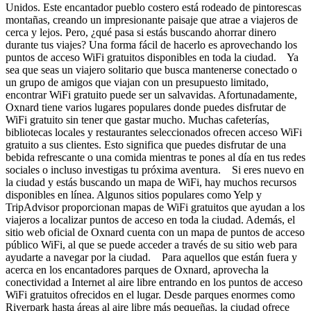
Unidos. Este encantador pueblo costero está rodeado de pintorescas
montañas, creando un impresionante paisaje que atrae a viajeros de
cerca y lejos. Pero, ¿qué pasa si estás buscando ahorrar dinero
durante tus viajes? Una forma fácil de hacerlo es aprovechando los
puntos de acceso WiFi gratuitos disponibles en toda la ciudad. Ya
sea que seas un viajero solitario que busca mantenerse conectado o
un grupo de amigos que viajan con un presupuesto limitado,
encontrar WiFi gratuito puede ser un salvavidas. Afortunadamente,
Oxnard tiene varios lugares populares donde puedes disfrutar de
WiFi gratuito sin tener que gastar mucho. Muchas cafeterías,
bibliotecas locales y restaurantes seleccionados ofrecen acceso WiFi
gratuito a sus clientes. Esto significa que puedes disfrutar de una
bebida refrescante o una comida mientras te pones al día en tus redes
sociales o incluso investigas tu próxima aventura. Si eres nuevo en
la ciudad y estás buscando un mapa de WiFi, hay muchos recursos
disponibles en línea. Algunos sitios populares como Yelp y
TripAdvisor proporcionan mapas de WiFi gratuitos que ayudan a los
viajeros a localizar puntos de acceso en toda la ciudad. Además, el
sitio web oficial de Oxnard cuenta con un mapa de puntos de acceso
público WiFi, al que se puede acceder a través de su sitio web para
ayudarte a navegar por la ciudad. Para aquellos que están fuera y
acerca en los encantadores parques de Oxnard, aprovecha la
conectividad a Internet al aire libre entrando en los puntos de acceso
WiFi gratuitos ofrecidos en el lugar. Desde parques enormes como
Riverpark hasta áreas al aire libre más pequeñas, la ciudad ofrece