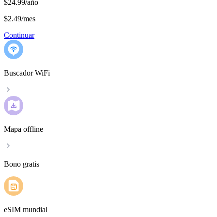
$24.99/año
$2.49
/
mes
Continuar
Buscador WiFi
Mapa offline
Bono gratis
eSIM mundial