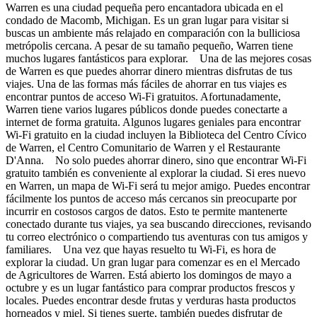
Warren es una ciudad pequeña pero encantadora ubicada en el
condado de Macomb, Michigan. Es un gran lugar para visitar si
buscas un ambiente más relajado en comparación con la bulliciosa
metrópolis cercana. A pesar de su tamaño pequeño, Warren tiene
muchos lugares fantásticos para explorar. Una de las mejores cosas
de Warren es que puedes ahorrar dinero mientras disfrutas de tus
viajes. Una de las formas más fáciles de ahorrar en tus viajes es
encontrar puntos de acceso Wi-Fi gratuitos. Afortunadamente,
Warren tiene varios lugares públicos donde puedes conectarte a
internet de forma gratuita. Algunos lugares geniales para encontrar
Wi-Fi gratuito en la ciudad incluyen la Biblioteca del Centro Cívico
de Warren, el Centro Comunitario de Warren y el Restaurante
D'Anna. No solo puedes ahorrar dinero, sino que encontrar Wi-Fi
gratuito también es conveniente al explorar la ciudad. Si eres nuevo
en Warren, un mapa de Wi-Fi será tu mejor amigo. Puedes encontrar
fácilmente los puntos de acceso más cercanos sin preocuparte por
incurrir en costosos cargos de datos. Esto te permite mantenerte
conectado durante tus viajes, ya sea buscando direcciones, revisando
tu correo electrónico o compartiendo tus aventuras con tus amigos y
familiares. Una vez que hayas resuelto tu Wi-Fi, es hora de
explorar la ciudad. Un gran lugar para comenzar es en el Mercado
de Agricultores de Warren. Está abierto los domingos de mayo a
octubre y es un lugar fantástico para comprar productos frescos y
locales. Puedes encontrar desde frutas y verduras hasta productos
horneados y miel. Si tienes suerte, también puedes disfrutar de