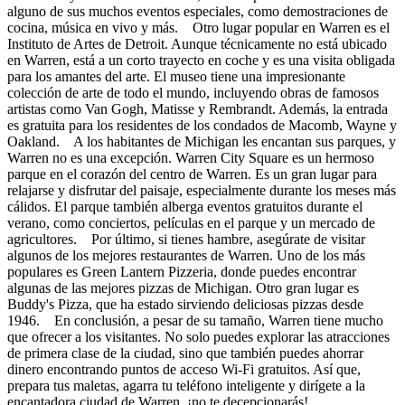
alguno de sus muchos eventos especiales, como demostraciones de
cocina, música en vivo y más. Otro lugar popular en Warren es el
Instituto de Artes de Detroit. Aunque técnicamente no está ubicado
en Warren, está a un corto trayecto en coche y es una visita obligada
para los amantes del arte. El museo tiene una impresionante
colección de arte de todo el mundo, incluyendo obras de famosos
artistas como Van Gogh, Matisse y Rembrandt. Además, la entrada
es gratuita para los residentes de los condados de Macomb, Wayne y
Oakland. A los habitantes de Michigan les encantan sus parques, y
Warren no es una excepción. Warren City Square es un hermoso
parque en el corazón del centro de Warren. Es un gran lugar para
relajarse y disfrutar del paisaje, especialmente durante los meses más
cálidos. El parque también alberga eventos gratuitos durante el
verano, como conciertos, películas en el parque y un mercado de
agricultores. Por último, si tienes hambre, asegúrate de visitar
algunos de los mejores restaurantes de Warren. Uno de los más
populares es Green Lantern Pizzeria, donde puedes encontrar
algunas de las mejores pizzas de Michigan. Otro gran lugar es
Buddy's Pizza, que ha estado sirviendo deliciosas pizzas desde
1946. En conclusión, a pesar de su tamaño, Warren tiene mucho
que ofrecer a los visitantes. No solo puedes explorar las atracciones
de primera clase de la ciudad, sino que también puedes ahorrar
dinero encontrando puntos de acceso Wi-Fi gratuitos. Así que,
prepara tus maletas, agarra tu teléfono inteligente y dirígete a la
encantadora ciudad de Warren, ¡no te decepcionarás!