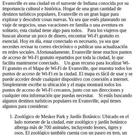
Evansville es una ciudad en el suroeste de Indiana conocida por su
importancia cultural e histórica. Hogar de una gran cantidad de
destinos turísticos populares, Evansville es un gran lugar para
explorar y descubrir cosas nuevas. Ya sea que estés planeando un
viaje de negocios, unas vacaciones en familia o una aventura en
solitario, esta ciudad tiene algo para todos. Para los viajeros que
buscan ahorrar un poco de dinero, encontrar Wi-Fi gratuito es
esencial. Hoy en día, estar conectado es necesario, ya sea que
necesites revisar tu correo electrónico o publicar una actualización
en redes sociales. Afortunadamente, Evansville tiene muchos puntos
de acceso de Wi-Fi gratuito repartidos por toda la ciudad, lo que
facilita mantenerse conectado. Un gran recurso para localizar Wi-
Fi gratuito es el Mapa de Wi-Fi de Evansville, que muestra todos los
puntos de acceso de Wi-Fi en la ciudad. El mapa es fácil de usar y se
puede acceder desde cualquier dispositivo con conexión a internet.
Simplemente escribe tu ubicación y el mapa mostrará todos los
puntos de acceso de Wi-Fi cercanos, junto con sus direcciones y
cualquier otra información que puedas necesitar. Si estás buscando
algunos destinos turísticos populares en Evansville, aquí tienes
algunos para considerar:
Zoológico de Mesker Park y Jardín Botánico: Ubicado en el
lado noroeste de la ciudad, este zoológico y jardín botánico
alberga más de 700 animales, incluyendo leones, tigres y
osos. El zoológico también cuenta con un paseo en tren, un