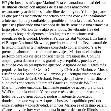
Fi? ¡No busques más que Marion! Esta encantadora ciudad del sur
de Illinois cuenta con algunas de las mejores atracciones,
restaurantes y actividades al aire libre de la región. Y la mejor parte
es que puedes mantenerte conectado con una conexión inalámbrica
a Internet rápida y confiable, disponible en toda la ciudad. Ya sea
que estés planeando una escapada de fin de semana o una estancia a
largo plazo, Marion tiene algo para todos. Su vibrante área del
centro es hogar de algunos de los lugares y atracciones más
populares de la ciudad. Desde el Parque Estatal Wildcat Hills hasta
el Bosque Nacional Shawnee, puedes explorar la belleza natural de
la región mientras te mantienes conectado con el mundo. Y si te
preocupa ahorrar dinero durante tus viajes, Marion es el destino
perfecto para los viajeros conscientes del presupuesto. Con una
amplia gama de atracciones gratuitas y asequibles, puedes explorar
la ciudad con un presupuesto ajustado. Algunos de los lugares más
populares incluyen el Centro Cultural y Cívico de Marion, el Museo
Histórico del Condado de Williamson y el Refugio Nacional de
Vida Silvestre de Crab Orchard. Pero, ¿de qué sirve ahorrar dinero
si no estás conectado a Internet? Gracias al mapa de Wi-Fi de
Marion, puedes encontrar fácilmente puntos de acceso gratuitos a
Wi-Fi en toda la ciudad. Ya sea que estés visitando un restaurante,
hotel, parque o área pública, podrás mantenerte conectado
dondequiera que vayas. Así que, si buscas el equilibrio perfecto
entre aventura y conectividad, entonces Marion es el destino para ti.
¡Planea tu viaje hoy y experimenta lo mejor del sur de Illinois con