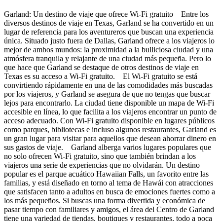
Garland: Un destino de viaje que ofrece Wi-Fi gratuito Entre los
diversos destinos de viaje en Texas, Garland se ha convertido en un
lugar de referencia para los aventureros que buscan una experiencia
única. Situado justo fuera de Dallas, Garland ofrece a los viajeros lo
mejor de ambos mundos: la proximidad a la bulliciosa ciudad y una
atmósfera tranquila y relajante de una ciudad más pequeña. Pero lo
que hace que Garland se destaque de otros destinos de viaje en
Texas es su acceso a Wi-Fi gratuito. El Wi-Fi gratuito se está
convirtiendo rápidamente en una de las comodidades más buscadas
por los viajeros, y Garland se asegura de que no tengas que buscar
lejos para encontrarlo. La ciudad tiene disponible un mapa de Wi-Fi
accesible en línea, lo que facilita a los viajeros encontrar un punto de
acceso adecuado. Con Wi-Fi gratuito disponible en lugares públicos
como parques, bibliotecas e incluso algunos restaurantes, Garland es
un gran lugar para visitar para aquellos que desean ahorrar dinero en
sus gastos de viaje. Garland alberga varios lugares populares que
no solo ofrecen Wi-Fi gratuito, sino que también brindan a los
viajeros una serie de experiencias que no olvidarán. Un destino
popular es el parque acuático Hawaiian Falls, un favorito entre las
familias, y está diseñado en torno al tema de Hawái con atracciones
que satisfacen tanto a adultos en busca de emociones fuertes como a
los más pequeños. Si buscas una forma divertida y económica de
pasar tiempo con familiares y amigos, el área del Centro de Garland
tiene una variedad de tiendas, boutiques y restaurantes, todo a poca