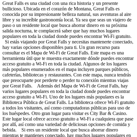
Great Falls es una ciudad con una rica historia y un presente
bullicioso. Ubicada en el corazón de Montana, Great Falls es
conocida por su impresionante belleza natural, sus aventuras al aire
libre y su increíble gastronomía local. Ya sea que seas un viajero de
paso o un residente local que busca ahorrar dinero en su próxima
salida nocturna, te complacerá saber que hay muchos lugares
populares en toda la ciudad donde puedes encontrar Wi-Fi gratuito.
Si estás viajando por Great Falls y necesitas mantenerte conectado,
hay varias opciones disponibles para ti. Un gran recurso para
consultar es el Mapa de Wi-Fi de Great Falls. Este mapa es una
herramienta útil que te muestra exactamente dónde puedes encontrar
acceso gratuito a Wi-Fi en toda la ciudad. Algunos de los lugares
más populares enumerados en el mapa incluyen parques públicos,
cafeterías, bibliotecas y restaurantes. Con este mapa, nunca tendrás
que preocuparte por perderte o perder tu conexión mientras viajas
por Great Falls. Además del Mapa de Wi-Fi de Great Falls, hay
varios lugares populares en toda la ciudad donde puedes encontrar
acceso gratuito a Wi-Fi. Uno de los lugares más populares es la
Biblioteca Pública de Great Falls. La biblioteca ofrece Wi-Fi gratuito
a todos los visitantes, así como computadoras públicas para uso de
los huéspedes. Otro gran lugar para visitar es City Bar & Casino.
Este lugar local ofrece acceso gratuito a Wi-Fi a cualquiera que pase
por allí, así como una variedad de deliciosas opciones de comida y
bebida. Si eres un residente local que busca ahorrar dinero
mientras te mantienes conectado, hay muchos lugares populares en