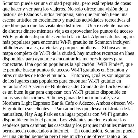
Scranton puede ser una ciudad pequeña, pero está repleta de cosas
que hacer y ver para los viajeros. No solo ofrece una visión de la
historia de Estados Unidos temprana, sino que también tiene una
escena artística en crecimiento y muchas actividades recreativas al
aire libre para que los visitantes disfruten. Una excelente manera
de ahorrar dinero mientras viaja es aprovechar los puntos de acceso
Wi-Fi gratuitos disponibles en toda la ciudad. Algunos de los lugares
más populares para encontrar Wi-Fi gratuito en Scranton incluyen
bibliotecas locales, cafeterías y parques públicos. Si buscas un
mapa completo de Wi-Fi de la ciudad, hay muchos recursos en línea
disponibles para ayudarte a encontrar los mejores lugares para
conectarte. Una opción popular es la aplicación "WiFi Finder", que
te permite buscar puntos de acceso Wi-Fi gratuitos en Scranton y
otras ciudades de todo el mundo. Entonces, ¿cuáles son algunos
de los lugares más populares para encontrar Wi-Fi gratuito en
Scranton? El Sistema de Bibliotecas del Condado de Lackawanna
es un buen lugar para empezar, con Wi-Fi gratuito disponible en
todas sus ubicaciones. Si tienes ganas de tomar un café, ve a
Northern Light Espresso Bar & Cafe o Adezzo. Ambos ofrecen Wi-
Fi gratuito a sus clientes. Para aquellos que desean disfrutar de la
naturaleza, Nay Aug Park es un lugar popular con Wi-Fi gratuito
disponible en todo el parque. Los visitantes pueden explorar los
senderos para caminar, las cascadas y los parques infantiles mientras
permanecen conectados a Internet. En conclusión, Scranton puede
ser una ciudad pequeña pero tiene mucho que ofrecer tanto a los