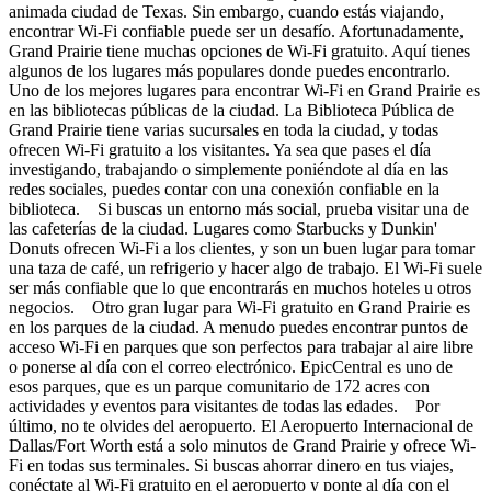
animada ciudad de Texas. Sin embargo, cuando estás viajando,
encontrar Wi-Fi confiable puede ser un desafío. Afortunadamente,
Grand Prairie tiene muchas opciones de Wi-Fi gratuito. Aquí tienes
algunos de los lugares más populares donde puedes encontrarlo.
Uno de los mejores lugares para encontrar Wi-Fi en Grand Prairie es
en las bibliotecas públicas de la ciudad. La Biblioteca Pública de
Grand Prairie tiene varias sucursales en toda la ciudad, y todas
ofrecen Wi-Fi gratuito a los visitantes. Ya sea que pases el día
investigando, trabajando o simplemente poniéndote al día en las
redes sociales, puedes contar con una conexión confiable en la
biblioteca. Si buscas un entorno más social, prueba visitar una de
las cafeterías de la ciudad. Lugares como Starbucks y Dunkin'
Donuts ofrecen Wi-Fi a los clientes, y son un buen lugar para tomar
una taza de café, un refrigerio y hacer algo de trabajo. El Wi-Fi suele
ser más confiable que lo que encontrarás en muchos hoteles u otros
negocios. Otro gran lugar para Wi-Fi gratuito en Grand Prairie es
en los parques de la ciudad. A menudo puedes encontrar puntos de
acceso Wi-Fi en parques que son perfectos para trabajar al aire libre
o ponerse al día con el correo electrónico. EpicCentral es uno de
esos parques, que es un parque comunitario de 172 acres con
actividades y eventos para visitantes de todas las edades. Por
último, no te olvides del aeropuerto. El Aeropuerto Internacional de
Dallas/Fort Worth está a solo minutos de Grand Prairie y ofrece Wi-
Fi en todas sus terminales. Si buscas ahorrar dinero en tus viajes,
conéctate al Wi-Fi gratuito en el aeropuerto y ponte al día con el