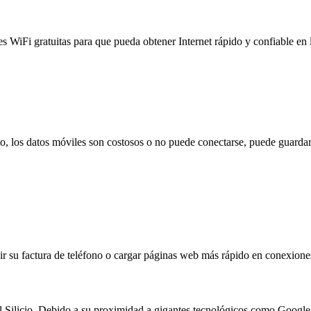
es WiFi gratuitas para que pueda obtener Internet rápido y confiable en
to, los datos móviles son costosos o no puede conectarse, puede guardar
 su factura de teléfono o cargar páginas web más rápido en conexiones l
l Silicio. Debido a su proximidad a gigantes tecnológicos como Google 