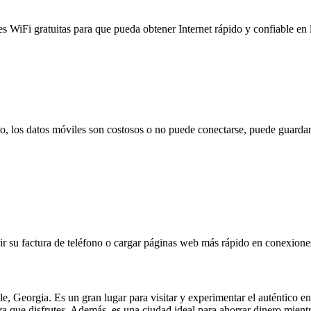
es WiFi gratuitas para que pueda obtener Internet rápido y confiable en
to, los datos móviles son costosos o no puede conectarse, puede guardar
 su factura de teléfono o cargar páginas web más rápido en conexiones l
Georgia. Es un gran lugar para visitar y experimentar el auténtico enca
ra que disfrutes. Además, es una ciudad ideal para ahorrar dinero mien