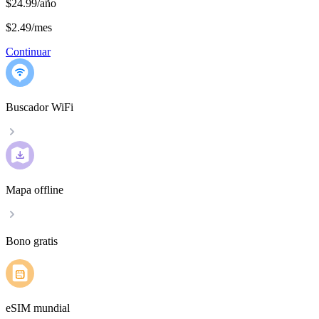
$24.99/año
$2.49
/
mes
Continuar
Buscador WiFi
Mapa offline
Bono gratis
eSIM mundial