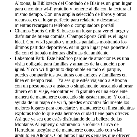
Altoona, la Biblioteca del Condado de Blair es un gran lugar
para encontrar wi-fi gratuito y ponerte al día con la lectura al
mismo tiempo. Con una amplia selección de libros y otros
recursos, es el lugar perfecto para relajarte y descansar
mientras recargas tu teléfono o computadora portátil.
Champs Sports Grill: Si buscas un lugar para ver el juego y
disfrutar de buena comida, Champs Sports Grill es el lugar
ideal. Con wi-fi gratuito y muchas pantallas mostrando los
últimos partidos deportivos, es un gran lugar para ponerte al
día con el trabajo mientras disfrutas del ambiente.
Lakemont Park: Este histórico parque de atracciones es una
visita obligada para familias y amantes de la emoción por
igual. Y con wi-fi gratuito disponible en todo el parque,
puedes compartir tus aventuras con amigos y familiares en
línea en tiempo real. Ya sea que estés viajando a Altoona
con un presupuesto ajustado o simplemente buscando ahorrar
dinero en tu viaje, encontrar wi-fi gratuito es una excelente
manera de mantenerte conectado sin gastar mucho. Y con la
ayuda de un mapa de wi-fi, puedes encontrar fácilmente los
mejores lugares para conectarte y mantenerte en línea mientras
exploras todo lo que esta hermosa ciudad tiene para ofrecer.
Así que ya sea que estés disfrutando de la belleza de las
Montañas Allegheny o admirando la icónica Curva de
Herradura, asegúrate de mantenerte conectado con wi-fi
gratuito en Altoona. Con tantos lugares geniales que ofrecen