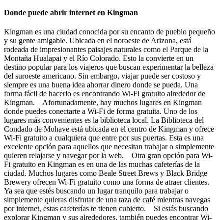
Donde puede abrir internet en Kingman
Kingman es una ciudad conocida por su encanto de pueblo pequeño
y su gente amigable. Ubicada en el noroeste de Arizona, está
rodeada de impresionantes paisajes naturales como el Parque de la
Montaña Hualapai y el Río Colorado. Esto la convierte en un
destino popular para los viajeros que buscan experimentar la belleza
del suroeste americano. Sin embargo, viajar puede ser costoso y
siempre es una buena idea ahorrar dinero donde se pueda. Una
forma fácil de hacerlo es encontrando Wi-Fi gratuito alrededor de
Kingman. Afortunadamente, hay muchos lugares en Kingman
donde puedes conectarte a Wi-Fi de forma gratuita. Uno de los
lugares más convenientes es la biblioteca local. La Biblioteca del
Condado de Mohave está ubicada en el centro de Kingman y ofrece
Wi-Fi gratuito a cualquiera que entre por sus puertas. Esta es una
excelente opción para aquellos que necesitan trabajar o simplemente
quieren relajarse y navegar por la web. Otra gran opción para Wi-
Fi gratuito en Kingman es en una de las muchas cafeterías de la
ciudad. Muchos lugares como Beale Street Brews y Black Bridge
Brewery ofrecen Wi-Fi gratuito como una forma de atraer clientes.
Ya sea que estés buscando un lugar tranquilo para trabajar o
simplemente quieras disfrutar de una taza de café mientras navegas
por internet, estas cafeterías te tienen cubierto. Si estás buscando
explorar Kingman y sus alrededores, también puedes encontrar Wi-