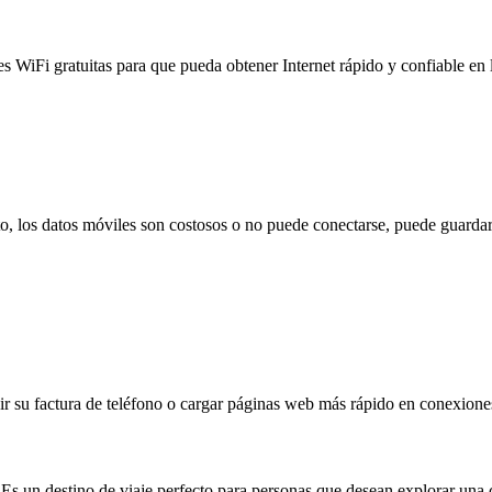
es WiFi gratuitas para que pueda obtener Internet rápido y confiable en
to, los datos móviles son costosos o no puede conectarse, puede guardar
 su factura de teléfono o cargar páginas web más rápido en conexiones l
. Es un destino de viaje perfecto para personas que desean explorar una 