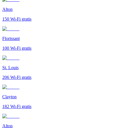
Alton
150
Wi-Fi gratis
Florissant
100
Wi-Fi gratis
St. Louis
206
Wi-Fi gratis
Clayton
182
Wi-Fi gratis
Alton